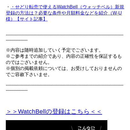
・
・せどり転売で使えるWatchBell（ウォッチベル）新規
登録の方法は？必要な条件や月額料金などを紹介（W-U
様）【サイト記事】
---------------------------------------------------------------------------------
---------------
※内容は随時追加していく予定でございます。
※ご参考までの紹介であり、内容の正確性を保証するも
のではございません。
※個別の掲載依頼については、お受けしておりませんの
でご容赦下さいませ。
---------------------------------------------------------------------------------
---------------
＞＞WatchBellの登録
はこちら＜＜