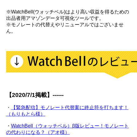
※WatchBell(ウォッチベル)はより高い収益を得るための
出品者用アマゾンデータ可視化ツールです。
※モノレートの代替えやリニューアルではございませ
ん。
【2020/7/1掲載】------
・
【緊急配信】モノレート代替案に終止符を打ちます！
（もりもとら様）
・
WatchBell（ウォッチベル）β版レビュー！モノレート
の代わりになる？（アオ様）