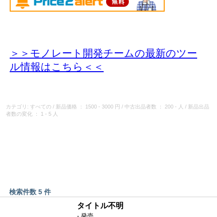
＞＞モノレート開発チームの最新のツー
ル情報
はこちら＜＜
カテゴリ: すべての
/
新品価格
： 1500 - 3000 円
/
中古出品者数
： 200 - 人
/
新品出品
者数の変化
： 1 - 5 人
検索件数 5 件
タイトル不明
- 発売