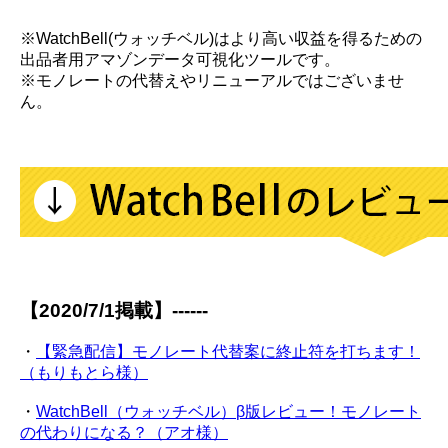
※WatchBell(ウォッチベル)はより高い収益を得るための
出品者用アマゾンデータ可視化ツールです。
※モノレートの代替えやリニューアルではございませ
ん。
【2020/7/1掲載】------
・
【緊急配信】モノレート代替案に終止符を打ちます！
（もりもとら様）
・
WatchBell（ウォッチベル）β版レビュー！モノレート
の代わりになる？（アオ様）