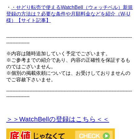
・
・せどり転売で使えるWatchBell（ウォッチベル）新規
登録の方法は？必要な条件や月額料金などを紹介（W-U
様）【サイト記事】
---------------------------------------------------------------------------------
---------------
※内容は随時追加していく予定でございます。
※ご参考までの紹介であり、内容の正確性を保証するも
のではございません。
※個別の掲載依頼については、お受けしておりませんの
でご容赦下さいませ。
---------------------------------------------------------------------------------
---------------
＞＞WatchBellの登録
はこちら＜＜