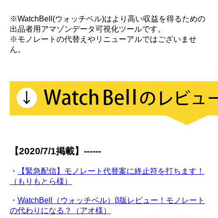
※WatchBell(ウォッチベル)はより高い収益を得るための
出品者用アマゾンデータ可視化ツールです。
※モノレートの代替えやリニューアルではございませ
ん。
【2020/7/1掲載】------
・
【緊急配信】モノレート代替案に終止符を打ちます！
（もりもとら様）
・
WatchBell（ウォッチベル）β版レビュー！モノレート
の代わりになる？（アオ様）