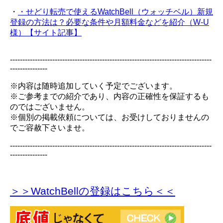
・
・せどり転売で使えるWatchBell（ウォッチベル）新規
登録の方法は？必要な条件や月額料金などを紹介（W-U
様）【サイト記事】
---------------------------------------------------------------------------------
---------------
※内容は随時追加していく予定でございます。
※ご参考までの紹介であり、内容の正確性を保証するも
のではございません。
※個別の掲載依頼については、お受けしておりませんの
でご容赦下さいませ。
---------------------------------------------------------------------------------
---------------
＞＞WatchBellの登録
はこちら＜＜