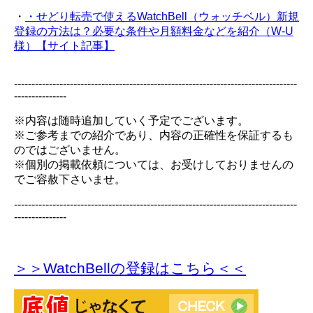
・
・せどり転売で使えるWatchBell（ウォッチベル）新規
登録の方法は？必要な条件や月額料金などを紹介（W-U
様）【サイト記事】
---------------------------------------------------------------------------------
---------------
※内容は随時追加していく予定でございます。
※ご参考までの紹介であり、内容の正確性を保証するも
のではございません。
※個別の掲載依頼については、お受けしておりませんの
でご容赦下さいませ。
---------------------------------------------------------------------------------
---------------
＞＞WatchBellの登録
はこちら＜＜