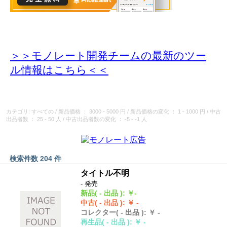
＞＞モノレート開発チームの最新のツー
ル情報
はこちら＜＜
カテゴリ: すべての
/
新品価格
： 3000 - 5000 円
/
新品価格の変化
： 1 - 1000 円
/
中古
出品者数
： 25 - 50 人
/
中古出品者数の変化
： -5 - -1 人
検索件数 204 件
タイトル不明
- 発売
新品
( - 出品 )
:
￥-
中古
( - 出品 )
:
￥ -
コレクター
( - 出品 )
:
￥ -
再生品
( - 出品 )
:
￥ -