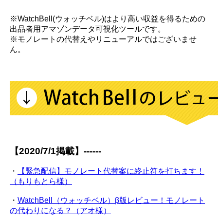
※WatchBell(ウォッチベル)はより高い収益を得るための
出品者用アマゾンデータ可視化ツールです。
※モノレートの代替えやリニューアルではございませ
ん。
【2020/7/1掲載】------
・
【緊急配信】モノレート代替案に終止符を打ちます！
（もりもとら様）
・
WatchBell（ウォッチベル）β版レビュー！モノレート
の代わりになる？（アオ様）