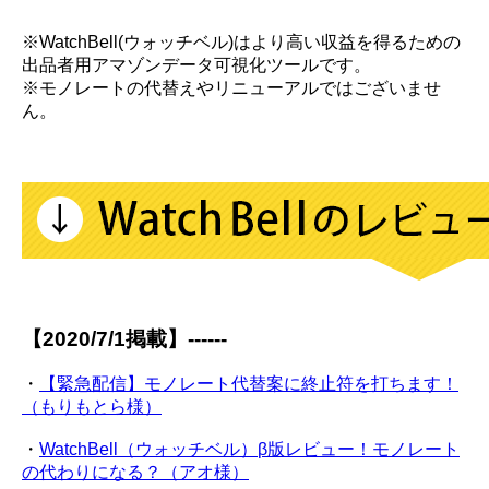
※WatchBell(ウォッチベル)はより高い収益を得るための
出品者用アマゾンデータ可視化ツールです。
※モノレートの代替えやリニューアルではございませ
ん。
【2020/7/1掲載】------
・
【緊急配信】モノレート代替案に終止符を打ちます！
（もりもとら様）
・
WatchBell（ウォッチベル）β版レビュー！モノレート
の代わりになる？（アオ様）