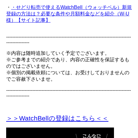
・
・せどり転売で使えるWatchBell（ウォッチベル）新規
登録の方法は？必要な条件や月額料金などを紹介（W-U
様）【サイト記事】
---------------------------------------------------------------------------------
---------------
※内容は随時追加していく予定でございます。
※ご参考までの紹介であり、内容の正確性を保証するも
のではございません。
※個別の掲載依頼については、お受けしておりませんの
でご容赦下さいませ。
---------------------------------------------------------------------------------
---------------
＞＞WatchBellの登録
はこちら＜＜