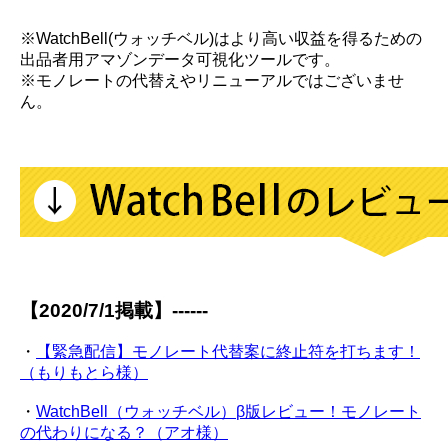
※WatchBell(ウォッチベル)はより高い収益を得るための
出品者用アマゾンデータ可視化ツールです。
※モノレートの代替えやリニューアルではございませ
ん。
【2020/7/1掲載】------
・
【緊急配信】モノレート代替案に終止符を打ちます！
（もりもとら様）
・
WatchBell（ウォッチベル）β版レビュー！モノレート
の代わりになる？（アオ様）