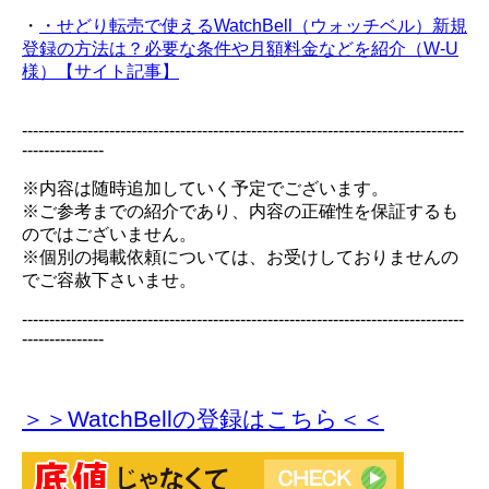
・
・せどり転売で使えるWatchBell（ウォッチベル）新規
登録の方法は？必要な条件や月額料金などを紹介（W-U
様）【サイト記事】
---------------------------------------------------------------------------------
---------------
※内容は随時追加していく予定でございます。
※ご参考までの紹介であり、内容の正確性を保証するも
のではございません。
※個別の掲載依頼については、お受けしておりませんの
でご容赦下さいませ。
---------------------------------------------------------------------------------
---------------
＞＞WatchBellの登録
はこちら＜＜