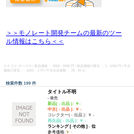
＞＞モノレート開発チームの最新のツー
ル情報
はこちら＜＜
カテゴリ: すべての
/
新品価格
： 3000 - 5000 円
/
新品価格の変化
： 1 - 1000 円
/
中古
価格の変化
： -1000 - -1 円
/
中古出品者数
： 25 - 50 人
検索件数 199 件
タイトル不明
- 発売
新品
( - 出品 )
:
￥-
中古
( - 出品 )
:
￥ -
コレクター
( - 出品 )
:
￥ -
再生品
( - 出品 )
:
￥ -
ランキング [
その他
]
-
位
参考価格
:
￥ -