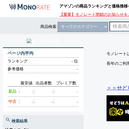
アマゾンの商品ランキングと価格推移
【重要】モノレート閉鎖のお知らせを
商品検索
ページ内平均
モノレートは
ランキング
-
位
長年のご利
参考価格
-
最安値
出品者数
プレミア数
＞＞せど
新品
-
-
-
中古
-
-
-
検索結果