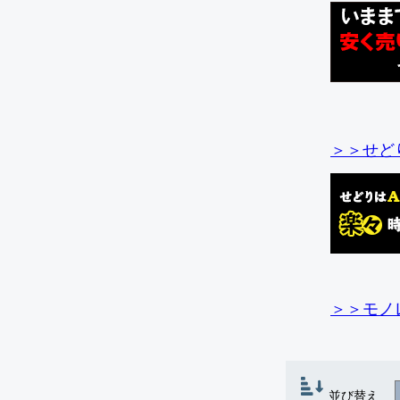
＞＞せど
＞＞モノ
並び替え