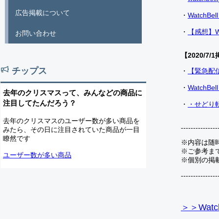
広告掲載について
・
Watch
・
【感想】W
お問い合わせ
【2020/7/1
チップス
・
【緊急配
・
Watch
去年のクリスマスって、みんなどの商品に
注目してたんだろう？
・
・せどり転
去年のクリスマスのユーザー数が多い商品を
---------------
みたら、その日に注目されていた商品が一目
瞭然です
※内容は随
※ご参考ま
ユーザー数が多い商品
※個別の掲
---------------
＞＞Watc