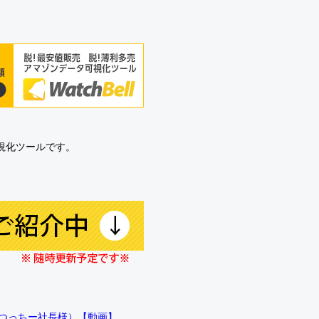
可視化ツールです。
!!（つっちー社長様）【動画】