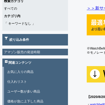
検索カテゴリ
＞＞新サー
すべての
カテゴリ内
「
キーワードなし
」
絞り込み条件
※Watch
アマゾン販売の発送時期
※モノレー
関連コンテンツ
お気に入りの商品
仕入れリスト
ユーザー数が多い商品
【2020/8/2
価格が急に上下した商品
・
watch