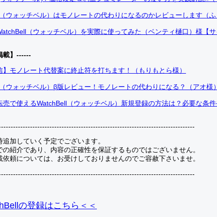
Bell（ウォッチベル）はモノレートの代わりになるのかレビューします（
atchBell（ウォッチベル）を実際に使ってみた（ベンティ樋口）様【
掲載】------
信】モノレート代替案に終止符を打ちます！（もりもとら様）
Bell（ウォッチベル）β版レビュー！モノレートの代わりになる？（アオ様
売で使えるWatchBell（ウォッチベル）新規登録の方法は？必要な条
---------------------------------------------------------------------------------
時追加していく予定でございます。
での紹介であり、内容の正確性を保証するものではございません。
載依頼については、お受けしておりませんのでご容赦下さいませ。
---------------------------------------------------------------------------------
hBellの登録
はこちら＜＜