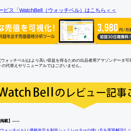
ビス「WatchBell（ウォッチベル）はこちら＜＜
Bell(ウォッチベル)はより高い収益を得るための出品者用アマゾンデータ
トの代替えやリニューアルではございません。
0掲載】-----
bell(ウォッチベル) / 価格改定＆利益シュミレーターの使い方を実践解説