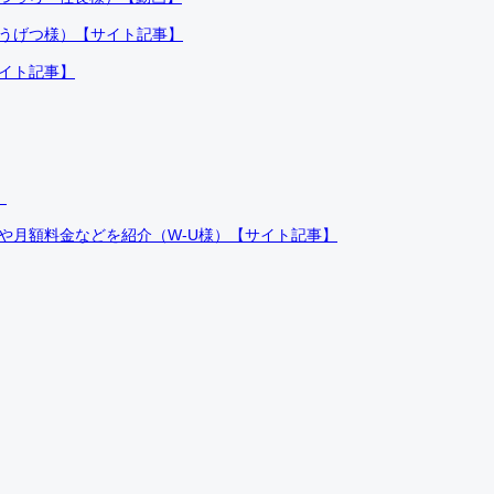
ふうげつ様）【サイト記事】
サイト記事】
）
件や月額料金などを紹介（W-U様）【サイト記事】