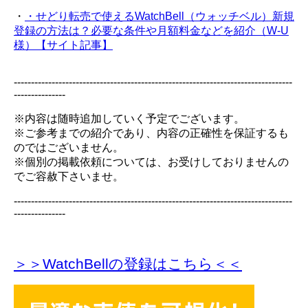
・
・せどり転売で使えるWatchBell（ウォッチベル）新規
登録の方法は？必要な条件や月額料金などを紹介（W-U
様）【サイト記事】
---------------------------------------------------------------------------------
---------------
※内容は随時追加していく予定でございます。
※ご参考までの紹介であり、内容の正確性を保証するも
のではございません。
※個別の掲載依頼については、お受けしておりませんの
でご容赦下さいませ。
---------------------------------------------------------------------------------
---------------
＞＞WatchBellの登録
はこちら＜＜