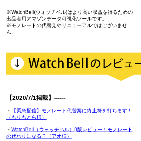
※WatchBell(ウォッチベル)はより高い収益を得るための
出品者用アマゾンデータ可視化ツールです。
※モノレートの代替えやリニューアルではございませ
ん。
【2020/7/1掲載】------
・
【緊急配信】モノレート代替案に終止符を打ちます！
（もりもとら様）
・
WatchBell（ウォッチベル）β版レビュー！モノレート
の代わりになる？（アオ様）