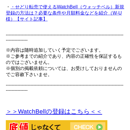
・
・せどり転売で使えるWatchBell（ウォッチベル）新規
登録の方法は？必要な条件や月額料金などを紹介（W-U
様）【サイト記事】
---------------------------------------------------------------------------------
---------------
※内容は随時追加していく予定でございます。
※ご参考までの紹介であり、内容の正確性を保証するも
のではございません。
※個別の掲載依頼については、お受けしておりませんの
でご容赦下さいませ。
---------------------------------------------------------------------------------
---------------
＞＞WatchBellの登録
はこちら＜＜