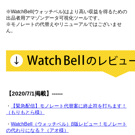
※WatchBell(ウォッチベル)はより高い収益を得るための
出品者用アマゾンデータ可視化ツールです。
※モノレートの代替えやリニューアルではございませ
ん。
【2020/7/1掲載】------
・
【緊急配信】モノレート代替案に終止符を打ちます！
（もりもとら様）
・
WatchBell（ウォッチベル）β版レビュー！モノレート
の代わりになる？（アオ様）