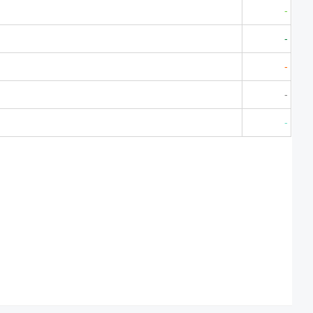
-
-
-
-
-