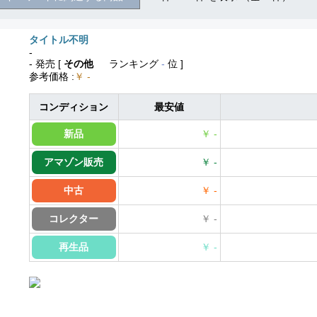
タイトル不明
-
- 発売
[
その他
ランキング
-
位 ]
参考価格
:
￥ -
コンディション
最安値
新品
￥ -
アマゾン販売
￥ -
中古
￥ -
コレクター
￥ -
再生品
￥ -