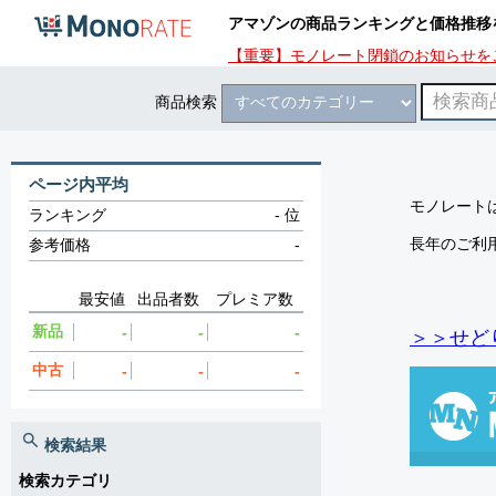
アマゾンの商品ランキングと価格推移
【重要】モノレート閉鎖のお知らせを
商品検索
ページ内平均
モノレートは
ランキング
-
位
長年のご利
参考価格
-
最安値
出品者数
プレミア数
新品
-
-
-
＞＞せど
中古
-
-
-
検索結果
検索カテゴリ