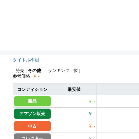
タイトル不明
-
- 発売
[
その他
ランキング
-
位 ]
参考価格
:
￥ -
コンディション
最安値
新品
￥ -
アマゾン販売
￥ -
中古
￥ -
コレクター
￥ -