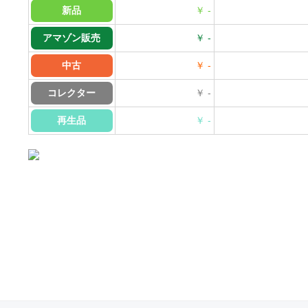
新品
￥ -
アマゾン販売
￥ -
中古
￥ -
コレクター
￥ -
再生品
￥ -