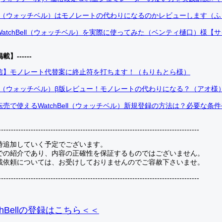
Bell（ウォッチベル）はモノレートの代わりになるのかレビューします（
atchBell（ウォッチベル）を実際に使ってみた（ベンティ樋口）様【
掲載】------
信】モノレート代替案に終止符を打ちます！（もりもとら様）
Bell（ウォッチベル）β版レビュー！モノレートの代わりになる？（アオ様
売で使えるWatchBell（ウォッチベル）新規登録の方法は？必要な条
---------------------------------------------------------------------------------
時追加していく予定でございます。
での紹介であり、内容の正確性を保証するものではございません。
載依頼については、お受けしておりませんのでご容赦下さいませ。
---------------------------------------------------------------------------------
hBellの登録
はこちら＜＜