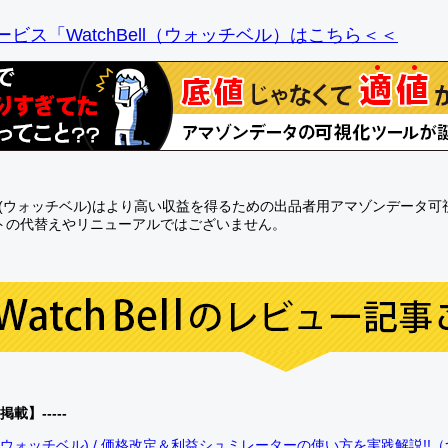
ビス「WatchBell（ウォッチベル）はこちら＜＜
Bell(ウォッチベル)はより高い収益を得るための出品者用アマゾンデータ
トの代替えやリニューアルではございません。
0掲載】-----
bell(ウォッチベル) / 価格改定＆利益シュミレーターの使い方を実践解説