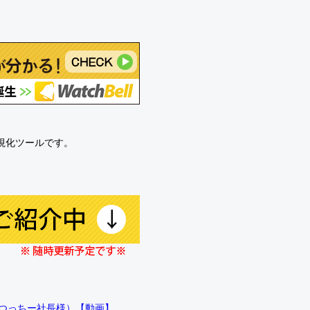
可視化ツールです。
!!（つっちー社長様）【動画】