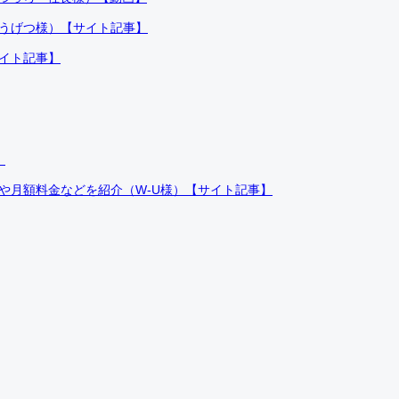
ふうげつ様）【サイト記事】
サイト記事】
）
件や月額料金などを紹介（W-U様）【サイト記事】