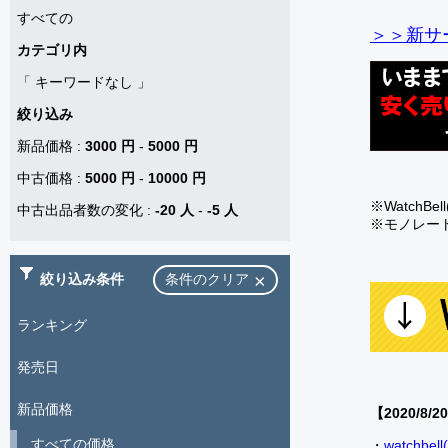
すべての
＞＞新サー
カテゴリ内
「
キーワードなし
」
絞り込み
新品価格
:
3000 円
-
5000 円
中古価格
:
5000 円
-
10000 円
※Watch
中古出品者数の変化
:
-20 人
-
-5 人
※モノレー
絞り込み条件
条件のクリア
ランキング
発売日
新品価格
【2020/8/2
すべての価格
・
watch