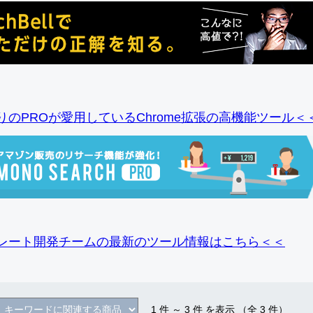
りのPROが愛用しているChrome拡張の高機能ツール＜
レート開発チームの最新のツール情報
はこちら＜＜
1
件 ～
3
件 を表示 （全
3
件）