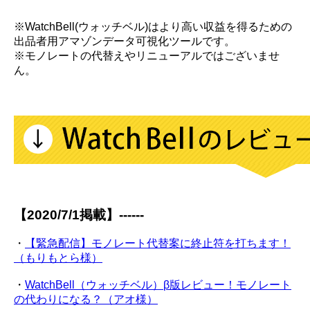
※WatchBell(ウォッチベル)はより高い収益を得るための
出品者用アマゾンデータ可視化ツールです。
※モノレートの代替えやリニューアルではございませ
ん。
【2020/7/1掲載】------
・
【緊急配信】モノレート代替案に終止符を打ちます！
（もりもとら様）
・
WatchBell（ウォッチベル）β版レビュー！モノレート
の代わりになる？（アオ様）