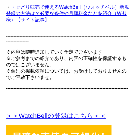
・
・せどり転売で使えるWatchBell（ウォッチベル）新規
登録の方法は？必要な条件や月額料金などを紹介（W-U
様）【サイト記事】
---------------------------------------------------------------------------------
---------------
※内容は随時追加していく予定でございます。
※ご参考までの紹介であり、内容の正確性を保証するも
のではございません。
※個別の掲載依頼については、お受けしておりませんの
でご容赦下さいませ。
---------------------------------------------------------------------------------
---------------
＞＞WatchBellの登録
はこちら＜＜