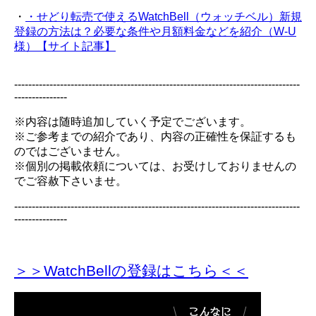
・
・せどり転売で使えるWatchBell（ウォッチベル）新規
登録の方法は？必要な条件や月額料金などを紹介（W-U
様）【サイト記事】
---------------------------------------------------------------------------------
---------------
※内容は随時追加していく予定でございます。
※ご参考までの紹介であり、内容の正確性を保証するも
のではございません。
※個別の掲載依頼については、お受けしておりませんの
でご容赦下さいませ。
---------------------------------------------------------------------------------
---------------
＞＞WatchBellの登録
はこちら＜＜