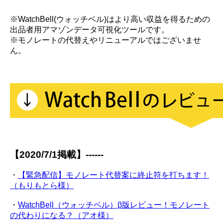
※WatchBell(ウォッチベル)はより高い収益を得るための
出品者用アマゾンデータ可視化ツールです。
※モノレートの代替えやリニューアルではございませ
ん。
【2020/7/1掲載】------
・
【緊急配信】モノレート代替案に終止符を打ちます！
（もりもとら様）
・
WatchBell（ウォッチベル）β版レビュー！モノレート
の代わりになる？（アオ様）