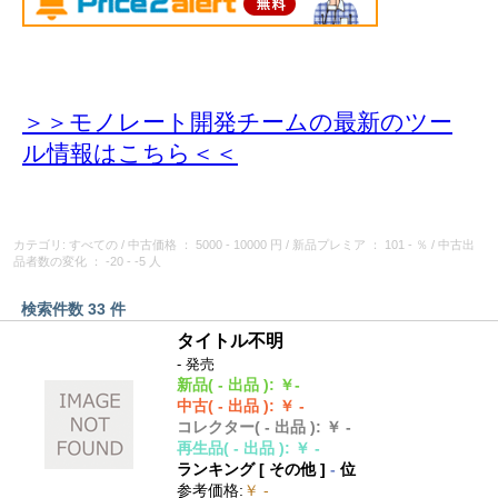
＞＞モノレート開発チームの最新のツー
ル情報
はこちら＜＜
カテゴリ: すべての
/
中古価格
： 5000 - 10000 円
/
新品プレミア
： 101 - ％
/
中古出
品者数の変化
： -20 - -5 人
検索件数 33 件
タイトル不明
- 発売
新品
( - 出品 )
:
￥-
中古
( - 出品 )
:
￥ -
コレクター
( - 出品 )
:
￥ -
再生品
( - 出品 )
:
￥ -
ランキング [
その他
]
-
位
参考価格
:
￥ -