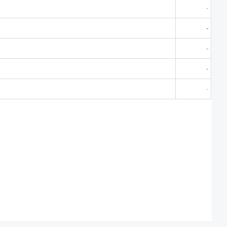
-
-
-
-
-