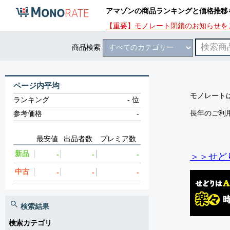
アマゾンの商品ランキングと価格推移
【重要】モノレート閉鎖のお知らせを
商品検索
ページ内平均
モノレートは
ランキング
-
位
長年のご利
参考価格
-
最安値
出品者数
プレミア数
新品
-
-
-
＞＞せど
中古
-
-
-
検索結果
検索カテゴリ