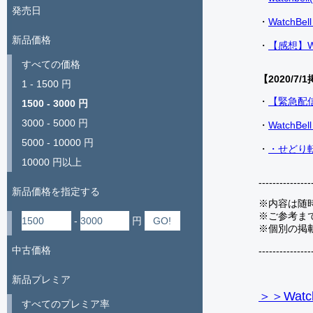
発売日
・
Watch
新品価格
・
【感想】W
すべての価格
【2020/7/1
1 - 1500 円
・
【緊急配
1500 - 3000 円
3000 - 5000 円
・
Watch
5000 - 10000 円
・
・せどり転
10000 円以上
---------------
新品価格を指定する
※内容は随
※ご参考ま
-
円
※個別の掲
中古価格
---------------
新品プレミア
＞＞Watc
すべてのプレミア率