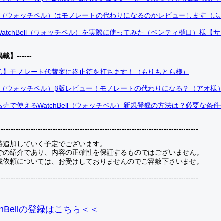
Bell（ウォッチベル）はモノレートの代わりになるのかレビューします（
atchBell（ウォッチベル）を実際に使ってみた（ベンティ樋口）様【
掲載】------
信】モノレート代替案に終止符を打ちます！（もりもとら様）
Bell（ウォッチベル）β版レビュー！モノレートの代わりになる？（アオ様
売で使えるWatchBell（ウォッチベル）新規登録の方法は？必要な条
---------------------------------------------------------------------------------
時追加していく予定でございます。
での紹介であり、内容の正確性を保証するものではございません。
載依頼については、お受けしておりませんのでご容赦下さいませ。
---------------------------------------------------------------------------------
hBellの登録
はこちら＜＜