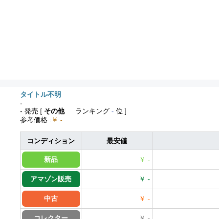
タイトル不明
-
- 発売
[
その他
ランキング
-
位 ]
参考価格
:
￥ -
コンディション
最安値
新品
￥ -
アマゾン販売
￥ -
中古
￥ -
コレクター
￥ -