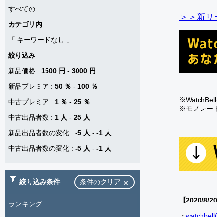
すべての
＞＞新サー
カテゴリ内
「
キーワードなし
」
絞り込み
新品価格
:
1500 円
-
3000 円
新品プレミア
:
50 ％
-
100 ％
※Watch
中古プレミア
:
1 ％
-
25 ％
※モノレー
中古出品者数
:
1 人
-
25 人
新品出品者数の変化
:
-5 人
-
-1 人
中古出品者数の変化
:
-5 人
-
-1 人
絞り込み条件
条件のクリア
【2020/8/2
ランキング
・
watch