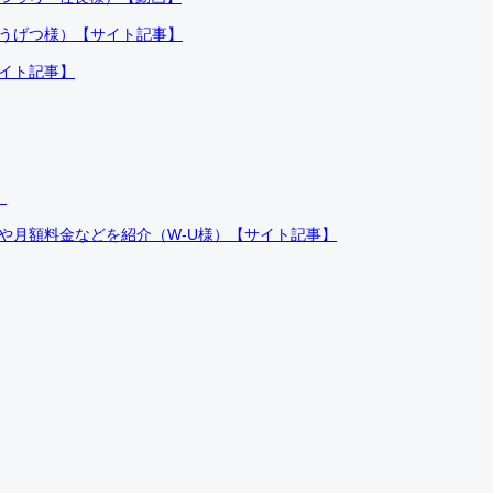
ふうげつ様）【サイト記事】
サイト記事】
）
件や月額料金などを紹介（W-U様）【サイト記事】