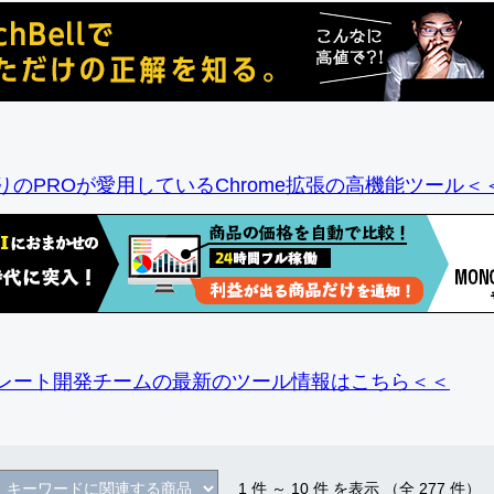
りのPROが愛用しているChrome拡張の高機能ツール＜
レート開発チームの最新のツール情報
はこちら＜＜
1
件 ～
10
件 を表示 （全
277
件）