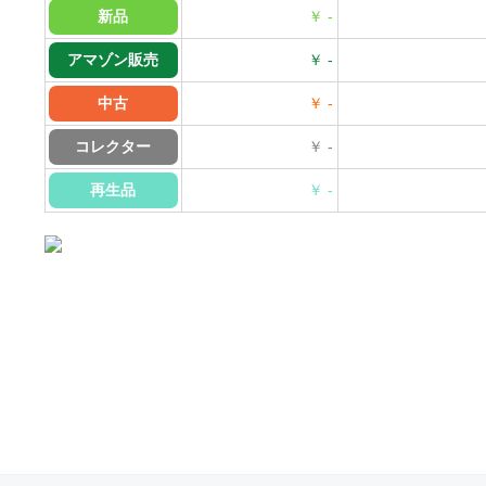
新品
￥ -
アマゾン販売
￥ -
中古
￥ -
コレクター
￥ -
再生品
￥ -