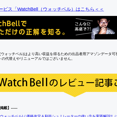
ビス「WatchBell（ウォッチベル）はこちら＜＜
Bell(ウォッチベル)はより高い収益を得るための出品者用アマゾンデータ
トの代替えやリニューアルではございません。
0掲載】-----
bell(ウォッチベル) / 価格改定＆利益シュミレーターの使い方を実践解説