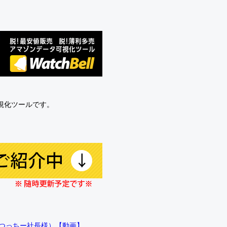
可視化ツールです。
!!（つっちー社長様）【動画】