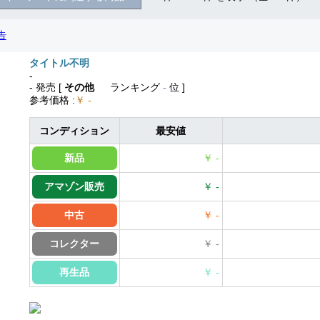
タイトル不明
-
- 発売
[
その他
ランキング
-
位 ]
参考価格
:
￥ -
コンディション
最安値
新品
￥ -
アマゾン販売
￥ -
中古
￥ -
コレクター
￥ -
再生品
￥ -