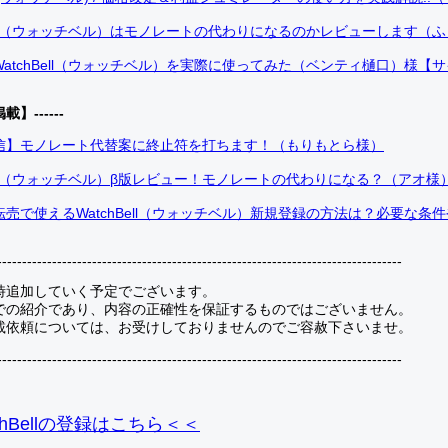
Bell（ウォッチベル）はモノレートの代わりになるのかレビューします（
atchBell（ウォッチベル）を実際に使ってみた（ベンティ樋口）様【
掲載】------
信】モノレート代替案に終止符を打ちます！（もりもとら様）
Bell（ウォッチベル）β版レビュー！モノレートの代わりになる？（アオ様
売で使えるWatchBell（ウォッチベル）新規登録の方法は？必要な条
---------------------------------------------------------------------------------
時追加していく予定でございます。
での紹介であり、内容の正確性を保証するものではございません。
載依頼については、お受けしておりませんのでご容赦下さいませ。
---------------------------------------------------------------------------------
hBellの登録
はこちら＜＜