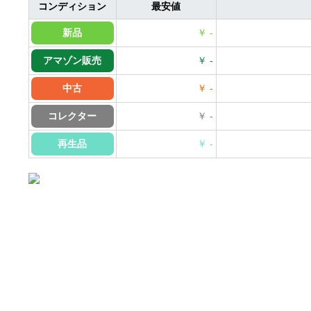
コンディション
最安値
新品
￥ -
アマゾン販売
￥ -
中古
￥ -
コレクター
￥ -
再生品
￥ -