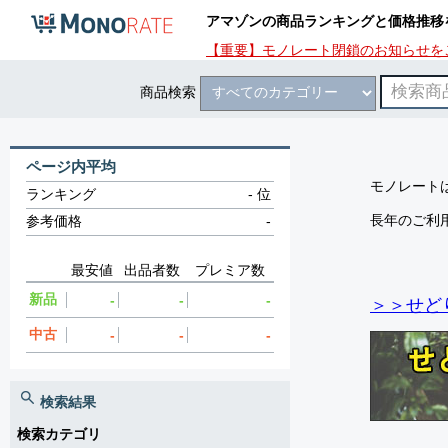
アマゾンの商品ランキングと価格推移
【重要】モノレート閉鎖のお知らせを
商品検索
ページ内平均
モノレートは
ランキング
-
位
長年のご利
参考価格
-
最安値
出品者数
プレミア数
新品
-
-
-
＞＞せど
中古
-
-
-
検索結果
検索カテゴリ