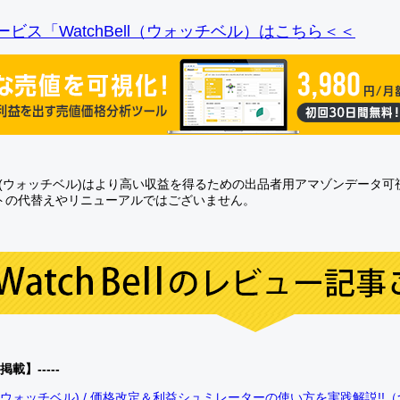
ビス「WatchBell（ウォッチベル）はこちら＜＜
Bell(ウォッチベル)はより高い収益を得るための出品者用アマゾンデータ
トの代替えやリニューアルではございません。
0掲載】-----
bell(ウォッチベル) / 価格改定＆利益シュミレーターの使い方を実践解説