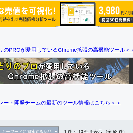
りのPROが愛用しているChrome拡張の高機能ツール＜
レート開発チームの最新のツール情報
はこちら＜＜
1
件 ～
10
件 を表示 （全
58
件）