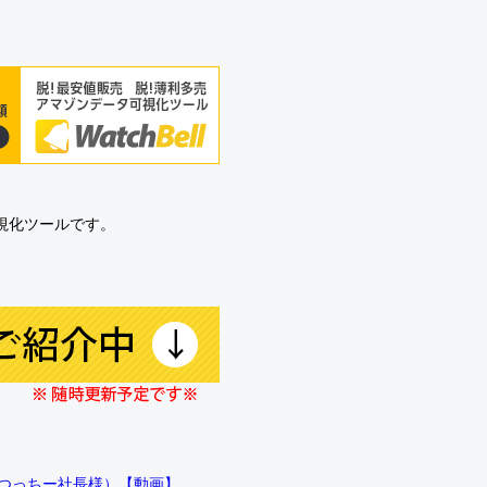
可視化ツールです。
!!（つっちー社長様）【動画】