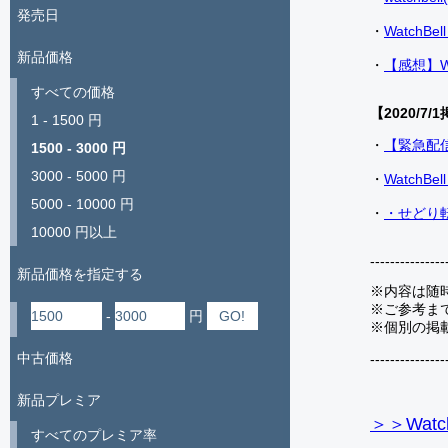
発売日
・
Watch
新品価格
・
【感想】W
すべての価格
【2020/7/1
1 - 1500 円
・
【緊急配
1500 - 3000 円
3000 - 5000 円
・
Watch
5000 - 10000 円
・
・せどり転
10000 円以上
---------------
新品価格を指定する
※内容は随
※ご参考ま
-
円
※個別の掲
中古価格
---------------
新品プレミア
＞＞Watc
すべてのプレミア率