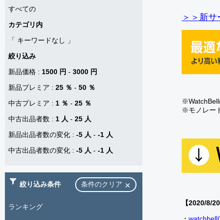
すべての
＞＞新サー
カテゴリ内
「
キーワードなし
」
絞り込み
新品価格
:
1500 円
-
3000 円
新品プレミア
:
25 ％
-
50 ％
※Watch
中古プレミア
:
1 ％
-
25 ％
※モノレー
中古出品者数
:
1 人
-
25 人
新品出品者数の変化
:
-5 人
-
-1 人
中古出品者数の変化
:
-5 人
-
-1 人
絞り込み条件
条件のクリア
【2020/8/2
ランキング
・
watch