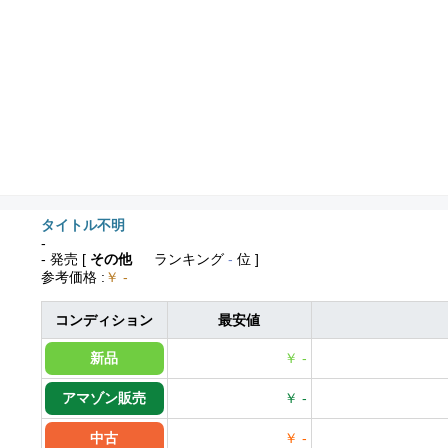
タイトル不明
-
- 発売
[
その他
ランキング
-
位 ]
参考価格
:
￥ -
コンディション
最安値
新品
￥ -
アマゾン販売
￥ -
中古
￥ -