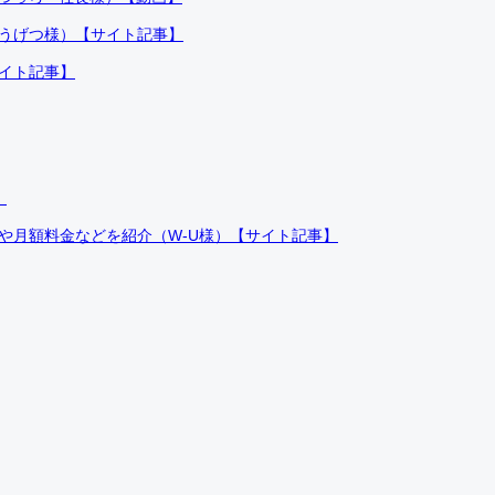
ふうげつ様）【サイト記事】
サイト記事】
）
件や月額料金などを紹介（W-U様）【サイト記事】