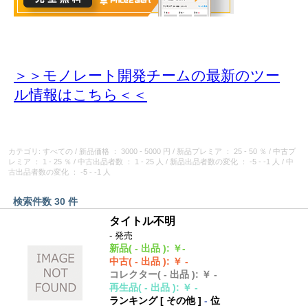
＞＞モノレート開発チームの最新のツー
ル情報
はこちら＜＜
カテゴリ: すべての
/
新品価格
： 3000 - 5000 円
/
新品プレミア
： 25 - 50 ％
/
中古プ
レミア
： 1 - 25 ％
/
中古出品者数
： 1 - 25 人
/
新品出品者数の変化
： -5 - -1 人
/
中
古出品者数の変化
： -5 - -1 人
検索件数 30 件
タイトル不明
- 発売
新品
( - 出品 )
:
￥-
中古
( - 出品 )
:
￥ -
コレクター
( - 出品 )
:
￥ -
再生品
( - 出品 )
:
￥ -
ランキング [
その他
]
-
位