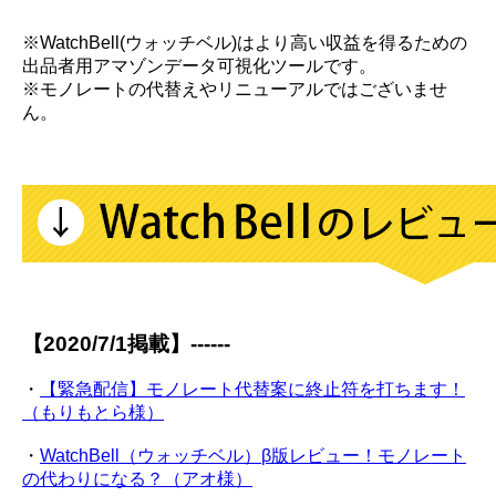
※WatchBell(ウォッチベル)はより高い収益を得るための
出品者用アマゾンデータ可視化ツールです。
※モノレートの代替えやリニューアルではございませ
ん。
【2020/7/1掲載】------
・
【緊急配信】モノレート代替案に終止符を打ちます！
（もりもとら様）
・
WatchBell（ウォッチベル）β版レビュー！モノレート
の代わりになる？（アオ様）