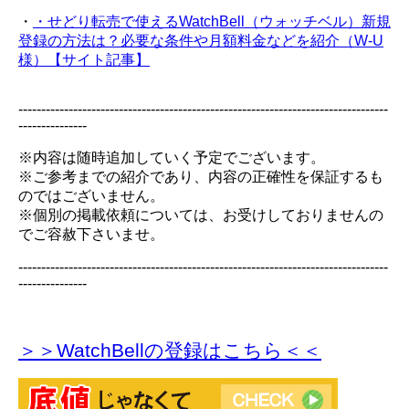
・
・せどり転売で使えるWatchBell（ウォッチベル）新規
登録の方法は？必要な条件や月額料金などを紹介（W-U
様）【サイト記事】
---------------------------------------------------------------------------------
---------------
※内容は随時追加していく予定でございます。
※ご参考までの紹介であり、内容の正確性を保証するも
のではございません。
※個別の掲載依頼については、お受けしておりませんの
でご容赦下さいませ。
---------------------------------------------------------------------------------
---------------
＞＞WatchBellの登録
はこちら＜＜