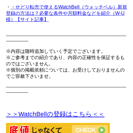
・
・せどり転売で使えるWatchBell（ウォッチベル）新規
登録の方法は？必要な条件や月額料金などを紹介（W-U
様）【サイト記事】
---------------------------------------------------------------------------------
---------------
※内容は随時追加していく予定でございます。
※ご参考までの紹介であり、内容の正確性を保証するも
のではございません。
※個別の掲載依頼については、お受けしておりませんの
でご容赦下さいませ。
---------------------------------------------------------------------------------
---------------
＞＞WatchBellの登録
はこちら＜＜