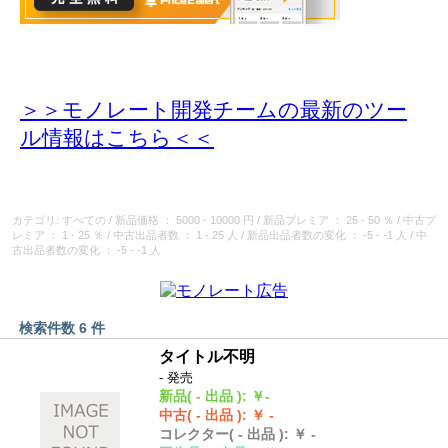
＞＞モノレート開発チームの最新のツー
ル情報
はこちら＜＜
カテゴリ: すべての
/
新品価格
： 5000 - 10000 円
/
新品プレミア
： 25 - 50 ％
/
中古プ
レミア
： 1 - 25 ％
/
中古出品者数
： 1 - 25 人
/
新品出品者数の変化
： -5 - -1 人
/
中
古出品者数の変化
： -5 - -1 人
検索件数 6 件
タイトル不明
- 発売
新品
( - 出品 )
:
￥-
中古
( - 出品 )
:
￥ -
コレクター
( - 出品 )
:
￥ -