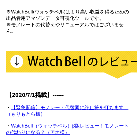
※WatchBell(ウォッチベル)はより高い収益を得るための
出品者用アマゾンデータ可視化ツールです。
※モノレートの代替えやリニューアルではございませ
ん。
【2020/7/1掲載】------
・
【緊急配信】モノレート代替案に終止符を打ちます！
（もりもとら様）
・
WatchBell（ウォッチベル）β版レビュー！モノレート
の代わりになる？（アオ様）