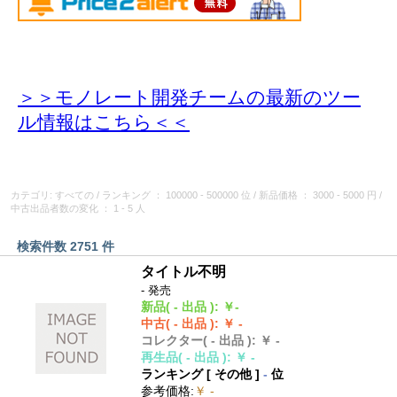
＞＞モノレート開発チームの最新のツー
ル情報
はこちら＜＜
カテゴリ: すべての
/
ランキング
： 100000 - 500000 位
/
新品価格
： 3000 - 5000 円
/
中古出品者数の変化
： 1 - 5 人
検索件数 2751 件
タイトル不明
- 発売
新品
( - 出品 )
:
￥-
中古
( - 出品 )
:
￥ -
コレクター
( - 出品 )
:
￥ -
再生品
( - 出品 )
:
￥ -
ランキング [
その他
]
-
位
参考価格
:
￥ -