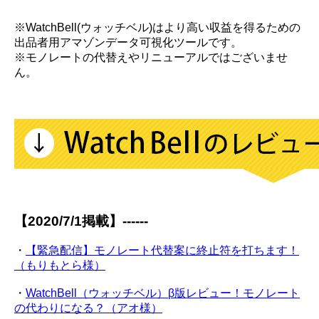
※WatchBell(ウォッチベル)はより高い収益を得るための
出品者用アマゾンデータ可視化ツールです。
※モノレートの代替えやリニューアルではございませ
ん。
【2020/7/1掲載】------
・
【緊急配信】モノレート代替案に終止符を打ちます！
（もりもとら様）
・
WatchBell（ウォッチベル）β版レビュー！モノレート
の代わりになる？（アオ様）