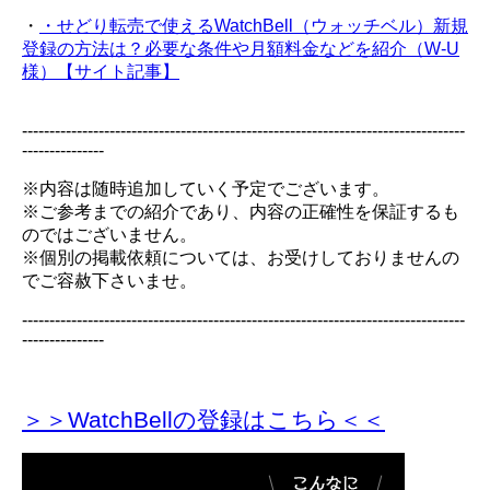
・
・せどり転売で使えるWatchBell（ウォッチベル）新規
登録の方法は？必要な条件や月額料金などを紹介（W-U
様）【サイト記事】
---------------------------------------------------------------------------------
---------------
※内容は随時追加していく予定でございます。
※ご参考までの紹介であり、内容の正確性を保証するも
のではございません。
※個別の掲載依頼については、お受けしておりませんの
でご容赦下さいませ。
---------------------------------------------------------------------------------
---------------
＞＞WatchBellの登録
はこちら＜＜