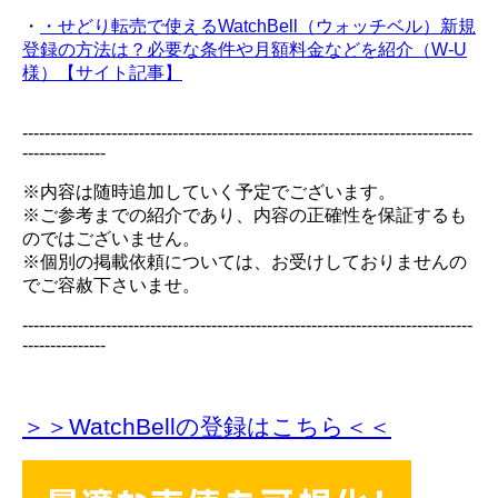
・
・せどり転売で使えるWatchBell（ウォッチベル）新規
登録の方法は？必要な条件や月額料金などを紹介（W-U
様）【サイト記事】
---------------------------------------------------------------------------------
---------------
※内容は随時追加していく予定でございます。
※ご参考までの紹介であり、内容の正確性を保証するも
のではございません。
※個別の掲載依頼については、お受けしておりませんの
でご容赦下さいませ。
---------------------------------------------------------------------------------
---------------
＞＞WatchBellの登録
はこちら＜＜