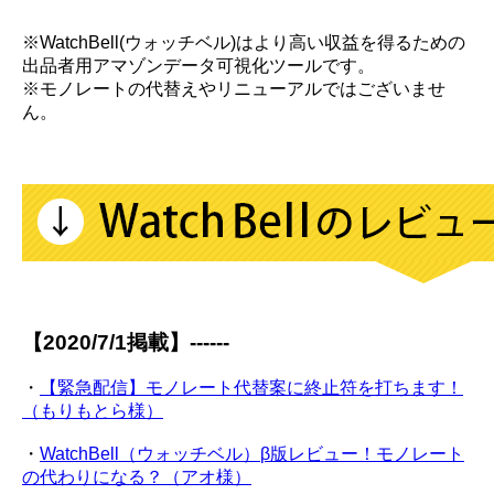
※WatchBell(ウォッチベル)はより高い収益を得るための
出品者用アマゾンデータ可視化ツールです。
※モノレートの代替えやリニューアルではございませ
ん。
【2020/7/1掲載】------
・
【緊急配信】モノレート代替案に終止符を打ちます！
（もりもとら様）
・
WatchBell（ウォッチベル）β版レビュー！モノレート
の代わりになる？（アオ様）