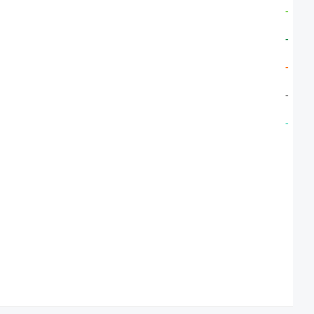
-
-
-
-
-