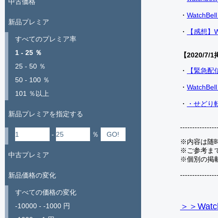
中古価格
・
Watch
新品プレミア
・
【感想】W
すべてのプレミア率
1 - 25 ％
【2020/7/1
25 - 50 ％
・
【緊急配
50 - 100 ％
・
Watch
101 ％以上
・
・せどり転
新品プレミアを指定する
---------------
-
％
※内容は随
※ご参考ま
中古プレミア
※個別の掲
---------------
新品価格の変化
すべての価格の変化
＞＞Watc
-10000 - -1000 円