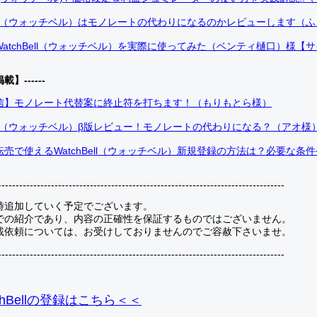
Bell（ウォッチベル）はモノレートの代わりになるのかレビューします（
atchBell（ウォッチベル）を実際に使ってみた（ベンティ樋口）様【
掲載】------
信】モノレート代替案に終止符を打ちます！（もりもとら様）
Bell（ウォッチベル）β版レビュー！モノレートの代わりになる？（アオ様
売で使えるWatchBell（ウォッチベル）新規登録の方法は？必要な条
---------------------------------------------------------------------------------
時追加していく予定でございます。
での紹介であり、内容の正確性を保証するものではございません。
載依頼については、お受けしておりませんのでご容赦下さいませ。
---------------------------------------------------------------------------------
hBellの登録
はこちら＜＜