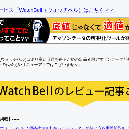
ビス「WatchBell（ウォッチベル）はこちら＜＜
Bell(ウォッチベル)はより高い収益を得るための出品者用アマゾンデータ
トの代替えやリニューアルではございません。
0掲載】-----
bell(ウォッチベル) / 価格改定＆利益シュミレーターの使い方を実践解説