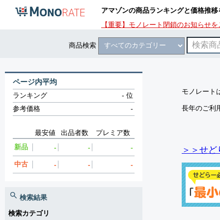
アマゾンの商品ランキングと価格推移
【重要】モノレート閉鎖のお知らせを
商品検索
ページ内平均
モノレートは
ランキング
-
位
長年のご利
参考価格
-
最安値
出品者数
プレミア数
新品
-
-
-
＞＞せど
中古
-
-
-
検索結果
検索カテゴリ