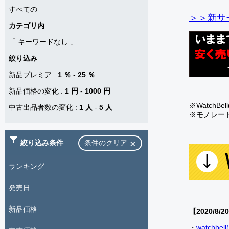
すべての
＞＞新サー
カテゴリ内
「
キーワードなし
」
絞り込み
新品プレミア
:
1 ％
-
25 ％
新品価格の変化
:
1 円
-
1000 円
※Watch
中古出品者数の変化
:
1 人
-
5 人
※モノレー
絞り込み条件
条件のクリア
ランキング
発売日
新品価格
【2020/8/2
・
watch