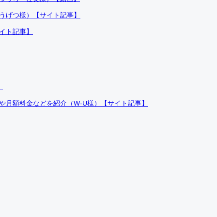
ふうげつ様）【サイト記事】
サイト記事】
）
件や月額料金などを紹介（W-U様）【サイト記事】