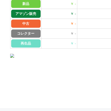
新品
￥ -
アマゾン販売
￥ -
中古
￥ -
コレクター
￥ -
再生品
￥ -