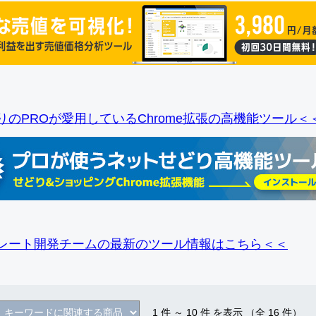
りのPROが愛用しているChrome拡張の高機能ツール＜
レート開発チームの最新のツール情報
はこちら＜＜
1
件 ～
10
件 を表示 （全
16
件）