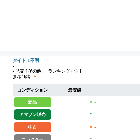
タイトル不明
-
- 発売
[
その他
ランキング
-
位 ]
参考価格
:
￥ -
コンディション
最安値
新品
￥ -
アマゾン販売
￥ -
中古
￥ -
コレクター
￥ -