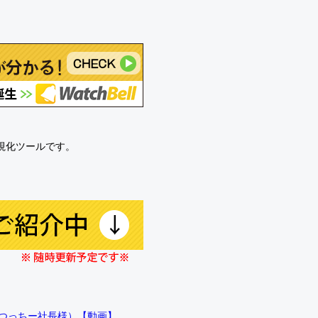
可視化ツールです。
!!（つっちー社長様）【動画】