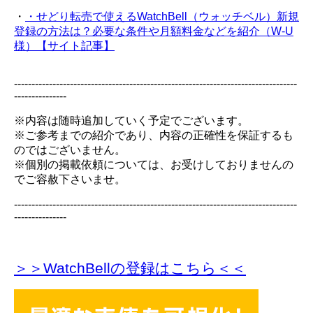
・
・せどり転売で使えるWatchBell（ウォッチベル）新規
登録の方法は？必要な条件や月額料金などを紹介（W-U
様）【サイト記事】
---------------------------------------------------------------------------------
---------------
※内容は随時追加していく予定でございます。
※ご参考までの紹介であり、内容の正確性を保証するも
のではございません。
※個別の掲載依頼については、お受けしておりませんの
でご容赦下さいませ。
---------------------------------------------------------------------------------
---------------
＞＞WatchBellの登録
はこちら＜＜