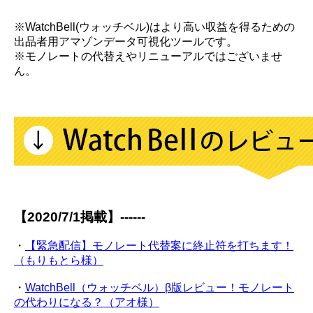
※WatchBell(ウォッチベル)はより高い収益を得るための
出品者用アマゾンデータ可視化ツールです。
※モノレートの代替えやリニューアルではございませ
ん。
【2020/7/1掲載】------
・
【緊急配信】モノレート代替案に終止符を打ちます！
（もりもとら様）
・
WatchBell（ウォッチベル）β版レビュー！モノレート
の代わりになる？（アオ様）