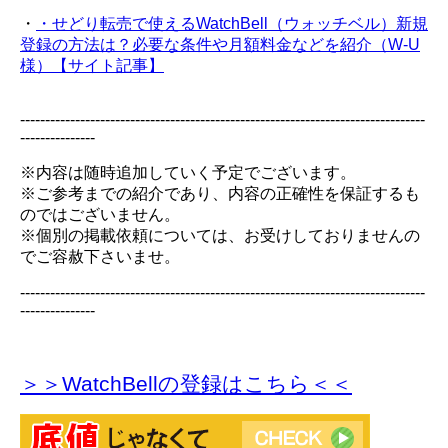
・
・せどり転売で使えるWatchBell（ウォッチベル）新規
登録の方法は？必要な条件や月額料金などを紹介（W-U
様）【サイト記事】
---------------------------------------------------------------------------------
---------------
※内容は随時追加していく予定でございます。
※ご参考までの紹介であり、内容の正確性を保証するも
のではございません。
※個別の掲載依頼については、お受けしておりませんの
でご容赦下さいませ。
---------------------------------------------------------------------------------
---------------
＞＞WatchBellの登録
はこちら＜＜