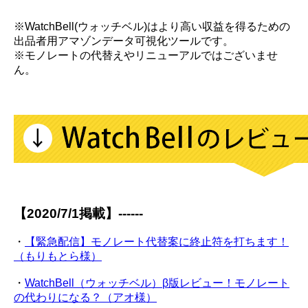
※WatchBell(ウォッチベル)はより高い収益を得るための
出品者用アマゾンデータ可視化ツールです。
※モノレートの代替えやリニューアルではございませ
ん。
【2020/7/1掲載】------
・
【緊急配信】モノレート代替案に終止符を打ちます！
（もりもとら様）
・
WatchBell（ウォッチベル）β版レビュー！モノレート
の代わりになる？（アオ様）