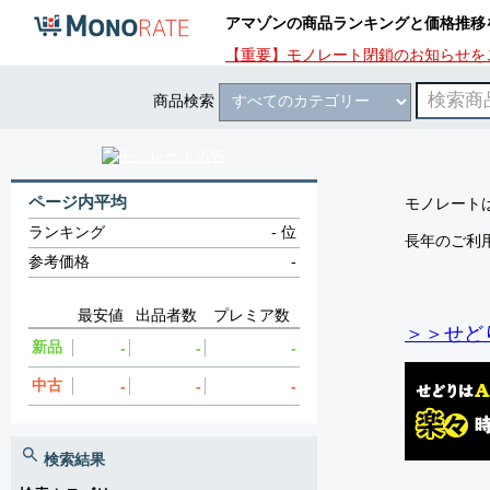
アマゾンの商品ランキングと価格推移
【重要】モノレート閉鎖のお知らせを
商品検索
ページ内平均
モノレートは
ランキング
-
位
長年のご利
参考価格
-
最安値
出品者数
プレミア数
＞＞せど
新品
-
-
-
中古
-
-
-
検索結果