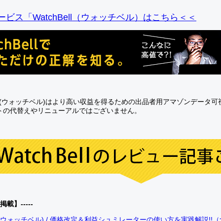
ビス「WatchBell（ウォッチベル）はこちら＜＜
Bell(ウォッチベル)はより高い収益を得るための出品者用アマゾンデータ
トの代替えやリニューアルではございません。
0掲載】-----
bell(ウォッチベル) / 価格改定＆利益シュミレーターの使い方を実践解説