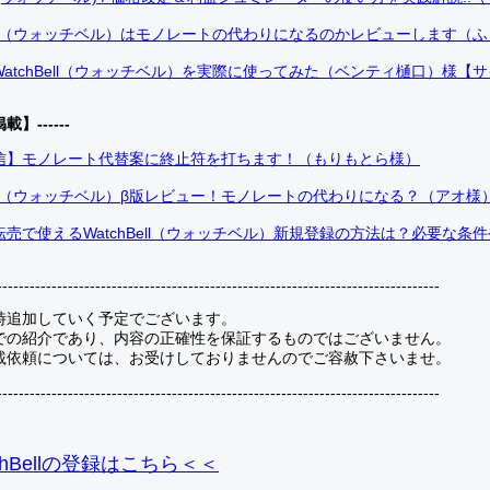
Bell（ウォッチベル）はモノレートの代わりになるのかレビューします（
atchBell（ウォッチベル）を実際に使ってみた（ベンティ樋口）様【
掲載】------
信】モノレート代替案に終止符を打ちます！（もりもとら様）
Bell（ウォッチベル）β版レビュー！モノレートの代わりになる？（アオ様
売で使えるWatchBell（ウォッチベル）新規登録の方法は？必要な条
---------------------------------------------------------------------------------
時追加していく予定でございます。
での紹介であり、内容の正確性を保証するものではございません。
載依頼については、お受けしておりませんのでご容赦下さいませ。
---------------------------------------------------------------------------------
hBellの登録
はこちら＜＜