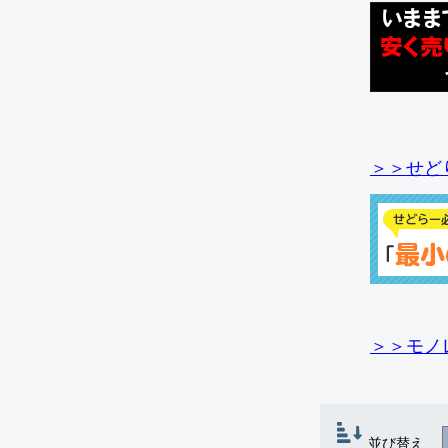
＞＞せど
＞＞モノ
並び替え