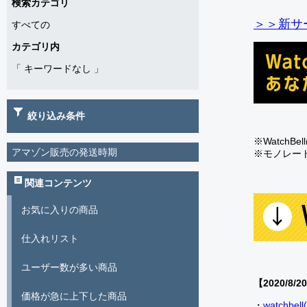
検索カテゴリ
＞＞新サー
すべての
カテゴリ内
「
キーワードなし
」
絞り込み条件
※Watch
アマゾン販売の発送時期
※モノレー
関連コンテンツ
お気に入りの商品
仕入れリスト
ユーザー数が多い商品
【2020/8/2
価格が急に上下した商品
・
watch