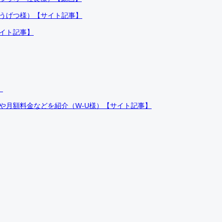
ふうげつ様）【サイト記事】
サイト記事】
）
件や月額料金などを紹介（W-U様）【サイト記事】