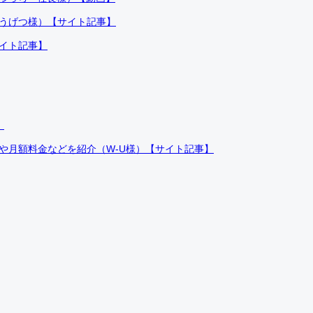
ふうげつ様）【サイト記事】
サイト記事】
）
件や月額料金などを紹介（W-U様）【サイト記事】