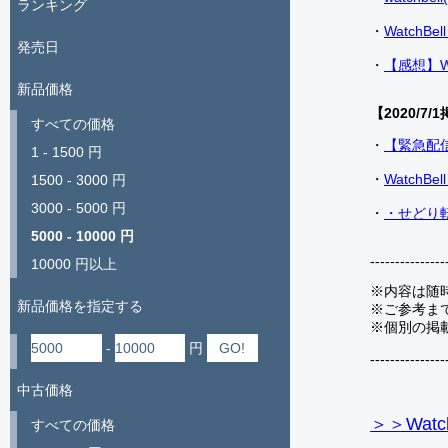
ランキング
・
Watch
発売日
・
【感想】W
新品価格
【2020/7/1
すべての価格
・
【緊急配
1 - 1500 円
・
Watch
1500 - 3000 円
3000 - 5000 円
・
・せどり転
5000 - 10000 円
---------------
10000 円以上
※内容は随
新品価格を指定する
※ご参考ま
※個別の掲
-
円
---------------
中古価格
＞＞Watc
すべての価格