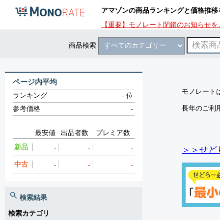
アマゾンの商品ランキングと価格推移
【重要】モノレート閉鎖のお知らせを
商品検索
ページ内平均
モノレートは
ランキング
-
位
長年のご利
参考価格
-
最安値
出品者数
プレミア数
新品
-
-
-
＞＞せど
中古
-
-
-
検索結果
検索カテゴリ