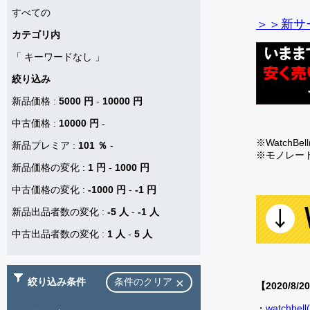
すべての
＞＞新サー
カテゴリ内
「
キーワードなし
」
絞り込み
新品価格
:
5000 円
-
10000 円
中古価格
:
10000 円
-
※Watch
新品プレミア
:
101 ％
-
※モノレー
新品価格の変化
:
1 円
-
1000 円
中古価格の変化
:
-1000 円
-
-1 円
新品出品者数の変化
:
-5 人
-
-1 人
中古出品者数の変化
:
1 人
-
5 人
絞り込み条件
条件のクリア
【2020/8/2
・
watch