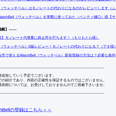
Bell（ウォッチベル）はモノレートの代わりになるのかレビューします（
atchBell（ウォッチベル）を実際に使ってみた（ベンティ樋口）様【
掲載】------
信】モノレート代替案に終止符を打ちます！（もりもとら様）
Bell（ウォッチベル）β版レビュー！モノレートの代わりになる？（アオ様
売で使えるWatchBell（ウォッチベル）新規登録の方法は？必要な条
---------------------------------------------------------------------------------
時追加していく予定でございます。
での紹介であり、内容の正確性を保証するものではございません。
載依頼については、お受けしておりませんのでご容赦下さいませ。
---------------------------------------------------------------------------------
hBellの登録
はこちら＜＜