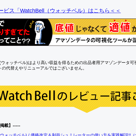
ビス「WatchBell（ウォッチベル）はこちら＜＜
Bell(ウォッチベル)はより高い収益を得るための出品者用アマゾンデータ
トの代替えやリニューアルではございません。
0掲載】-----
bell(ウォッチベル) / 価格改定＆利益シュミレーターの使い方を実践解説