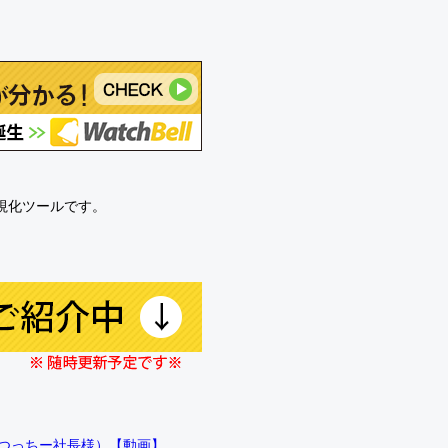
可視化ツールです。
!!（つっちー社長様）【動画】