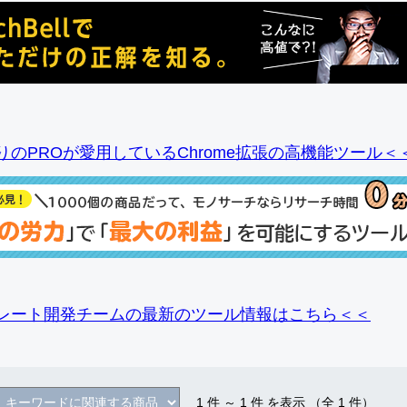
りのPROが愛用しているChrome拡張の高機能ツール＜
レート開発チームの最新のツール情報
はこちら＜＜
1
件 ～
1
件 を表示 （全
1
件）