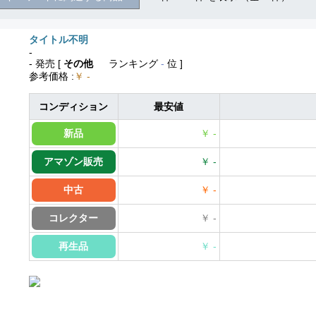
タイトル不明
-
- 発売
[
その他
ランキング
-
位 ]
参考価格
:
￥ -
コンディション
最安値
新品
￥ -
アマゾン販売
￥ -
中古
￥ -
コレクター
￥ -
再生品
￥ -