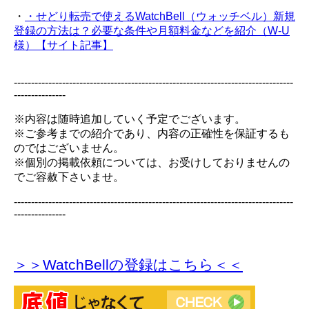
・
・せどり転売で使えるWatchBell（ウォッチベル）新規
登録の方法は？必要な条件や月額料金などを紹介（W-U
様）【サイト記事】
---------------------------------------------------------------------------------
---------------
※内容は随時追加していく予定でございます。
※ご参考までの紹介であり、内容の正確性を保証するも
のではございません。
※個別の掲載依頼については、お受けしておりませんの
でご容赦下さいませ。
---------------------------------------------------------------------------------
---------------
＞＞WatchBellの登録
はこちら＜＜