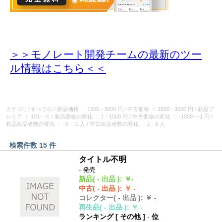
＞＞モノレート開発チームの最新のツー
ル情報
はこちら＜＜
カテゴリ: すべての
/
新品価格
： 1500 - 3000 円
/
中古価格
： 1500 - 3000 円
/
新品プ
レミア
： 101 - ％
/
新品価格の変化
： 1 - 1000 円
/
中古価格の変化
： -1000 - -1 円
/
新品出品者数の変化
： -5 - -1 人
/
中古出品者数の変化
： 1 - 5 人
検索件数 15 件
タイトル不明
- 発売
新品
( - 出品 )
:
￥-
中古
( - 出品 )
:
￥ -
コレクター
( - 出品 )
:
￥ -
再生品
( - 出品 )
:
￥ -
ランキング [
その他
]
-
位