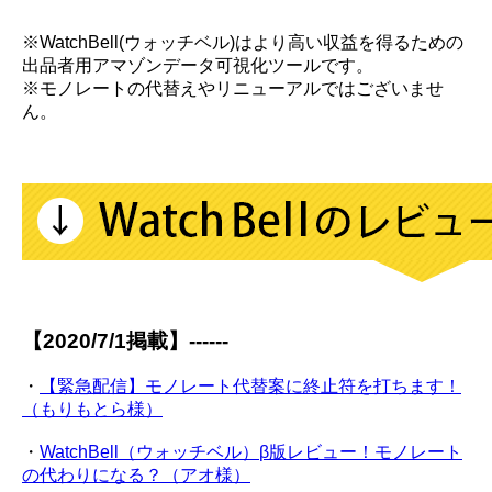
※WatchBell(ウォッチベル)はより高い収益を得るための
出品者用アマゾンデータ可視化ツールです。
※モノレートの代替えやリニューアルではございませ
ん。
【2020/7/1掲載】------
・
【緊急配信】モノレート代替案に終止符を打ちます！
（もりもとら様）
・
WatchBell（ウォッチベル）β版レビュー！モノレート
の代わりになる？（アオ様）