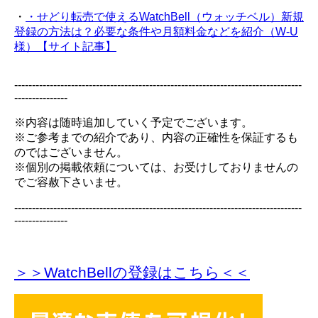
・
・せどり転売で使えるWatchBell（ウォッチベル）新規
登録の方法は？必要な条件や月額料金などを紹介（W-U
様）【サイト記事】
---------------------------------------------------------------------------------
---------------
※内容は随時追加していく予定でございます。
※ご参考までの紹介であり、内容の正確性を保証するも
のではございません。
※個別の掲載依頼については、お受けしておりませんの
でご容赦下さいませ。
---------------------------------------------------------------------------------
---------------
＞＞WatchBellの登録
はこちら＜＜