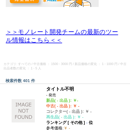
＞＞モノレート開発チームの最新のツー
ル情報
はこちら＜＜
カテゴリ: すべての
/
中古価格
： 1500 - 3000 円
/
新品価格の変化
： 1 - 1000 円
/
中古
出品者数の変化
： 1 - 5 人
検索件数 401 件
タイトル不明
- 発売
新品
( - 出品 )
:
￥-
中古
( - 出品 )
:
￥ -
コレクター
( - 出品 )
:
￥ -
再生品
( - 出品 )
:
￥ -
ランキング [
その他
]
-
位
参考価格
:
￥ -