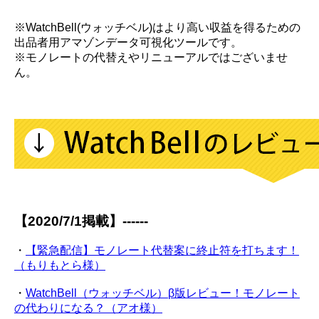
※WatchBell(ウォッチベル)はより高い収益を得るための
出品者用アマゾンデータ可視化ツールです。
※モノレートの代替えやリニューアルではございませ
ん。
【2020/7/1掲載】------
・
【緊急配信】モノレート代替案に終止符を打ちます！
（もりもとら様）
・
WatchBell（ウォッチベル）β版レビュー！モノレート
の代わりになる？（アオ様）