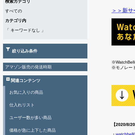
検索カテゴリ
＞＞新サー
すべての
カテゴリ内
「
キーワードなし
」
絞り込み条件
※Watch
アマゾン販売の発送時期
※モノレー
関連コンテンツ
お気に入りの商品
仕入れリスト
ユーザー数が多い商品
【2020/8/2
価格が急に上下した商品
・
watch