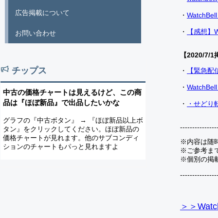
広告掲載について
・
Watch
・
【感想】W
お問い合わせ
【2020/7/1
チップス
・
【緊急配
・
Watch
中古の価格チャートは見えるけど、この商
品は『ほぼ新品』で出品したいかな
・
・せどり転
グラフの『中古ボタン』 → 『ほぼ新品以上ボ
---------------
タン』をクリックしてください。ほぼ新品の
価格チャートが見れます。他のサブコンディ
※内容は随
ションのチャートもパっと見れますよ
※ご参考ま
※個別の掲
---------------
＞＞Watc