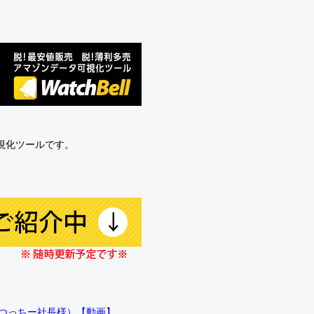
可視化ツールです。
!!（つっちー社長様）【動画】