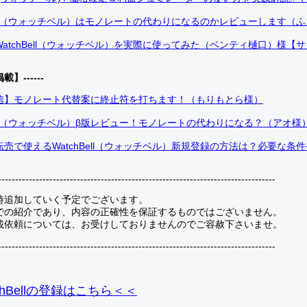
Bell（ウォッチベル）はモノレートの代わりになるのかレビューします（
atchBell（ウォッチベル）を実際に使ってみた（ベンティ樋口）様【
掲載】------
信】モノレート代替案に終止符を打ちます！（もりもとら様）
Bell（ウォッチベル）β版レビュー！モノレートの代わりになる？（アオ様
売で使えるWatchBell（ウォッチベル）新規登録の方法は？必要な条
---------------------------------------------------------------------------------
時追加していく予定でございます。
での紹介であり、内容の正確性を保証するものではございません。
載依頼については、お受けしておりませんのでご容赦下さいませ。
---------------------------------------------------------------------------------
hBellの登録
はこちら＜＜