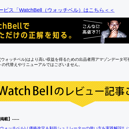
ビス「WatchBell（ウォッチベル）はこちら＜＜
Bell(ウォッチベル)はより高い収益を得るための出品者用アマゾンデータ
トの代替えやリニューアルではございません。
0掲載】-----
bell(ウォッチベル) / 価格改定＆利益シュミレーターの使い方を実践解説