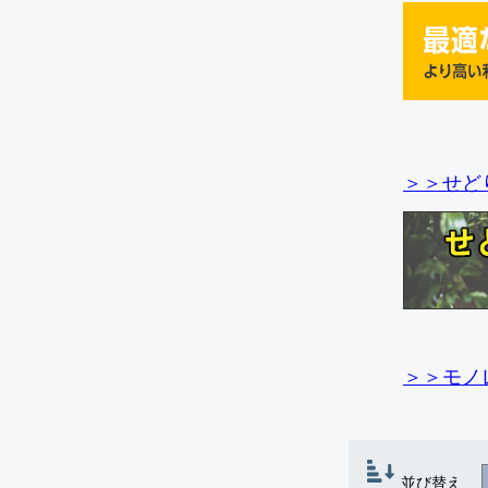
＞＞せど
＞＞モノ
並び替え