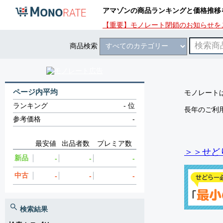
アマゾンの商品ランキングと価格推移
【重要】モノレート閉鎖のお知らせを
商品検索
ページ内平均
モノレートは
ランキング
-
位
長年のご利
参考価格
-
最安値
出品者数
プレミア数
＞＞せど
新品
-
-
-
中古
-
-
-
検索結果