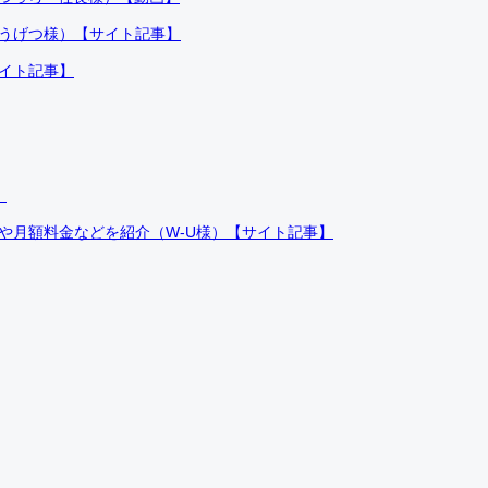
ふうげつ様）【サイト記事】
サイト記事】
）
件や月額料金などを紹介（W-U様）【サイト記事】