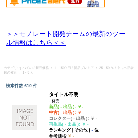
＞＞モノレート開発チームの最新のツー
ル情報
はこちら＜＜
カテゴリ: すべての
/
新品価格
： 1 - 1500 円
/
新品プレミア
： 25 - 50 ％
/
中古出品者
数の変化
： 1 - 5 人
検索件数 610 件
タイトル不明
- 発売
新品
( - 出品 )
:
￥-
中古
( - 出品 )
:
￥ -
コレクター
( - 出品 )
:
￥ -
再生品
( - 出品 )
:
￥ -
ランキング [
その他
]
-
位
参考価格
:
￥ -