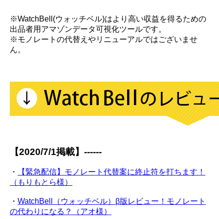
※WatchBell(ウォッチベル)はより高い収益を得るための
出品者用アマゾンデータ可視化ツールです。
※モノレートの代替えやリニューアルではございませ
ん。
【2020/7/1掲載】------
・
【緊急配信】モノレート代替案に終止符を打ちます！
（もりもとら様）
・
WatchBell（ウォッチベル）β版レビュー！モノレート
の代わりになる？（アオ様）