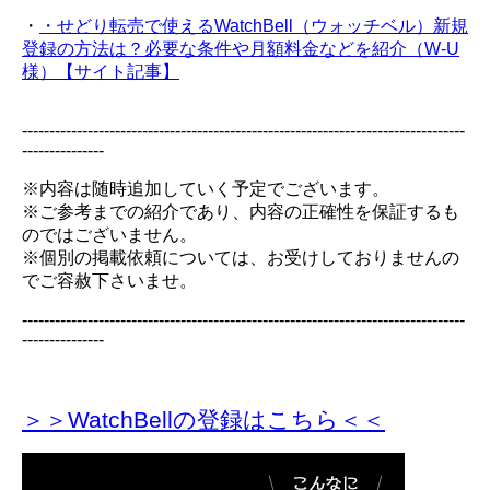
・
・せどり転売で使えるWatchBell（ウォッチベル）新規
登録の方法は？必要な条件や月額料金などを紹介（W-U
様）【サイト記事】
---------------------------------------------------------------------------------
---------------
※内容は随時追加していく予定でございます。
※ご参考までの紹介であり、内容の正確性を保証するも
のではございません。
※個別の掲載依頼については、お受けしておりませんの
でご容赦下さいませ。
---------------------------------------------------------------------------------
---------------
＞＞WatchBellの登録
はこちら＜＜