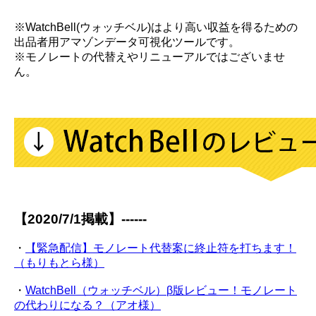
※WatchBell(ウォッチベル)はより高い収益を得るための
出品者用アマゾンデータ可視化ツールです。
※モノレートの代替えやリニューアルではございませ
ん。
【2020/7/1掲載】------
・
【緊急配信】モノレート代替案に終止符を打ちます！
（もりもとら様）
・
WatchBell（ウォッチベル）β版レビュー！モノレート
の代わりになる？（アオ様）