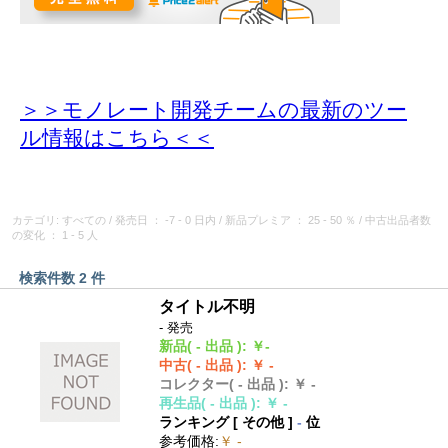
＞＞モノレート開発チームの最新のツー
ル情報
はこちら＜＜
カテゴリ: すべての
/
発売日
： -7 - 0 日内
/
新品プレミア
： 25 - 50 ％
/
中古出品者数
の変化
： 1 - 5 人
検索件数 2 件
タイトル不明
- 発売
新品
( - 出品 )
:
￥-
中古
( - 出品 )
:
￥ -
コレクター
( - 出品 )
:
￥ -
再生品
( - 出品 )
:
￥ -
ランキング [
その他
]
-
位
参考価格
:
￥ -