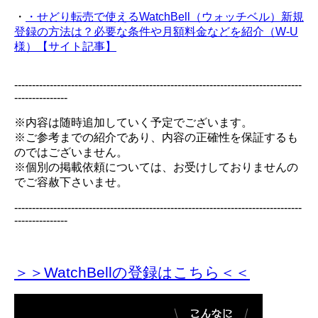
・
・せどり転売で使えるWatchBell（ウォッチベル）新規
登録の方法は？必要な条件や月額料金などを紹介（W-U
様）【サイト記事】
---------------------------------------------------------------------------------
---------------
※内容は随時追加していく予定でございます。
※ご参考までの紹介であり、内容の正確性を保証するも
のではございません。
※個別の掲載依頼については、お受けしておりませんの
でご容赦下さいませ。
---------------------------------------------------------------------------------
---------------
＞＞WatchBellの登録
はこちら＜＜