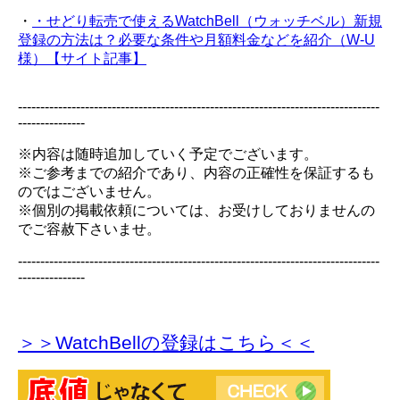
・
・せどり転売で使えるWatchBell（ウォッチベル）新規
登録の方法は？必要な条件や月額料金などを紹介（W-U
様）【サイト記事】
---------------------------------------------------------------------------------
---------------
※内容は随時追加していく予定でございます。
※ご参考までの紹介であり、内容の正確性を保証するも
のではございません。
※個別の掲載依頼については、お受けしておりませんの
でご容赦下さいませ。
---------------------------------------------------------------------------------
---------------
＞＞WatchBellの登録
はこちら＜＜