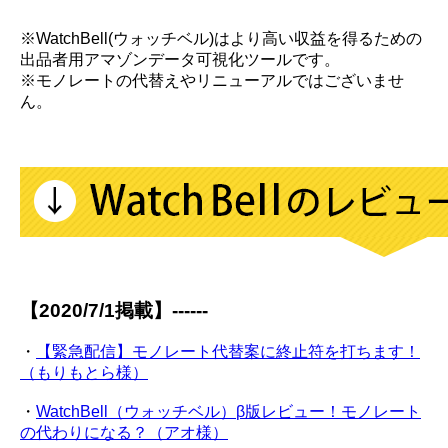
※WatchBell(ウォッチベル)はより高い収益を得るための
出品者用アマゾンデータ可視化ツールです。
※モノレートの代替えやリニューアルではございませ
ん。
【2020/7/1掲載】------
・
【緊急配信】モノレート代替案に終止符を打ちます！
（もりもとら様）
・
WatchBell（ウォッチベル）β版レビュー！モノレート
の代わりになる？（アオ様）