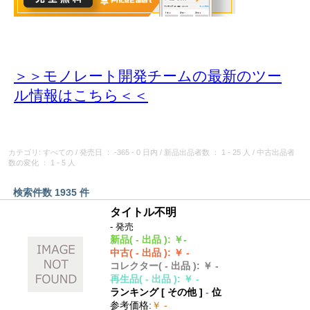
＞＞モノレート開発チームの最新のツー
ル情報
はこちら＜＜
カテゴリ: すべての
/
発売日
： -365 - 0 日内
/
新品出品者数
： 1 - 25 人
/
中古出品者
数の変化
： 1 - 5 人
検索件数 1935 件
タイトル不明
- 発売
新品
( - 出品 )
:
￥-
中古
( - 出品 )
:
￥ -
コレクター
( - 出品 )
:
￥ -
再生品
( - 出品 )
:
￥ -
ランキング [
その他
]
-
位
参考価格
:
￥ -