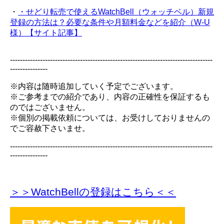
・
・せどり転売で使えるWatchBell（ウォッチベル）新規
登録の方法は？必要な条件や月額料金などを紹介（W-U
様）【サイト記事】
---------------------------------------------------------------------------------
---------------
※内容は随時追加していく予定でございます。
※ご参考までの紹介であり、内容の正確性を保証するも
のではございません。
※個別の掲載依頼については、お受けしておりませんの
でご容赦下さいませ。
---------------------------------------------------------------------------------
---------------
＞＞WatchBellの登録
はこちら＜＜