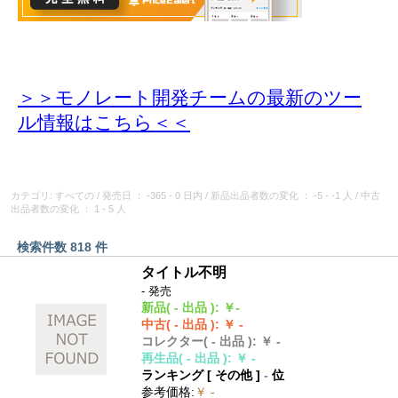
＞＞モノレート開発チームの最新のツー
ル情報
はこちら＜＜
カテゴリ: すべての
/
発売日
： -365 - 0 日内
/
新品出品者数の変化
： -5 - -1 人
/
中古
出品者数の変化
： 1 - 5 人
検索件数 818 件
タイトル不明
- 発売
新品
( - 出品 )
:
￥-
中古
( - 出品 )
:
￥ -
コレクター
( - 出品 )
:
￥ -
再生品
( - 出品 )
:
￥ -
ランキング [
その他
]
-
位
参考価格
:
￥ -