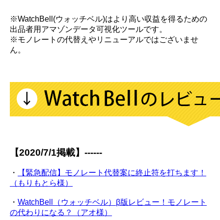
※WatchBell(ウォッチベル)はより高い収益を得るための
出品者用アマゾンデータ可視化ツールです。
※モノレートの代替えやリニューアルではございませ
ん。
【2020/7/1掲載】------
・
【緊急配信】モノレート代替案に終止符を打ちます！
（もりもとら様）
・
WatchBell（ウォッチベル）β版レビュー！モノレート
の代わりになる？（アオ様）