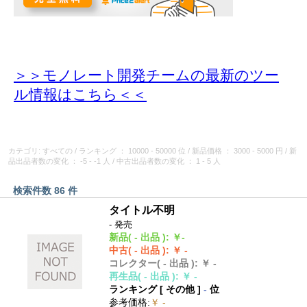
＞＞モノレート開発チームの最新のツー
ル情報
はこちら＜＜
カテゴリ: すべての
/
ランキング
： 10000 - 50000 位
/
新品価格
： 3000 - 5000 円
/
新
品出品者数の変化
： -5 - -1 人
/
中古出品者数の変化
： 1 - 5 人
検索件数 86 件
タイトル不明
- 発売
新品
( - 出品 )
:
￥-
中古
( - 出品 )
:
￥ -
コレクター
( - 出品 )
:
￥ -
再生品
( - 出品 )
:
￥ -
ランキング [
その他
]
-
位
参考価格
:
￥ -