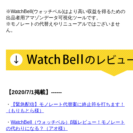
※WatchBell(ウォッチベル)はより高い収益を得るための
出品者用アマゾンデータ可視化ツールです。
※モノレートの代替えやリニューアルではございませ
ん。
【2020/7/1掲載】------
・
【緊急配信】モノレート代替案に終止符を打ちます！
（もりもとら様）
・
WatchBell（ウォッチベル）β版レビュー！モノレート
の代わりになる？（アオ様）