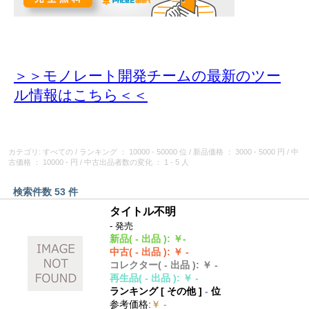
＞＞モノレート開発チームの最新のツー
ル情報
はこちら＜＜
カテゴリ: すべての
/
ランキング
： 10000 - 50000 位
/
新品価格
： 3000 - 5000 円
/
中
古価格
： 10000 - 円
/
中古出品者数の変化
： 1 - 5 人
検索件数 53 件
タイトル不明
- 発売
新品
( - 出品 )
:
￥-
中古
( - 出品 )
:
￥ -
コレクター
( - 出品 )
:
￥ -
再生品
( - 出品 )
:
￥ -
ランキング [
その他
]
-
位
参考価格
:
￥ -