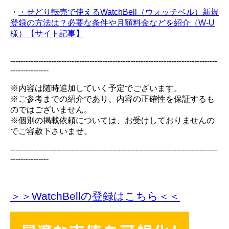
・
・せどり転売で使えるWatchBell（ウォッチベル）新規
登録の方法は？必要な条件や月額料金などを紹介（W-U
様）【サイト記事】
---------------------------------------------------------------------------------
---------------
※内容は随時追加していく予定でございます。
※ご参考までの紹介であり、内容の正確性を保証するも
のではございません。
※個別の掲載依頼については、お受けしておりませんの
でご容赦下さいませ。
---------------------------------------------------------------------------------
---------------
＞＞WatchBellの登録
はこちら＜＜