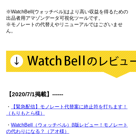
※WatchBell(ウォッチベル)はより高い収益を得るための
出品者用アマゾンデータ可視化ツールです。
※モノレートの代替えやリニューアルではございませ
ん。
【2020/7/1掲載】------
・
【緊急配信】モノレート代替案に終止符を打ちます！
（もりもとら様）
・
WatchBell（ウォッチベル）β版レビュー！モノレート
の代わりになる？（アオ様）