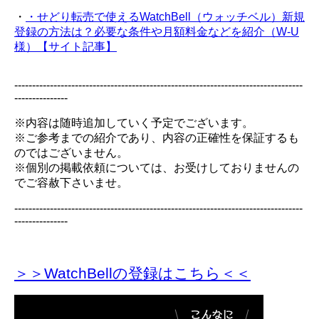
・
・せどり転売で使えるWatchBell（ウォッチベル）新規
登録の方法は？必要な条件や月額料金などを紹介（W-U
様）【サイト記事】
---------------------------------------------------------------------------------
---------------
※内容は随時追加していく予定でございます。
※ご参考までの紹介であり、内容の正確性を保証するも
のではございません。
※個別の掲載依頼については、お受けしておりませんの
でご容赦下さいませ。
---------------------------------------------------------------------------------
---------------
＞＞WatchBellの登録
はこちら＜＜