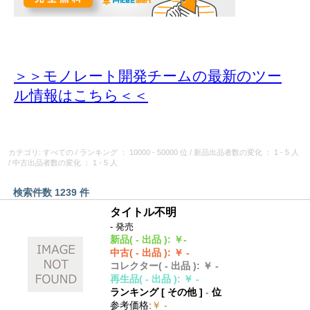
＞＞モノレート開発チームの最新のツー
ル情報
はこちら＜＜
カテゴリ: すべての
/
ランキング
： 10000 - 50000 位
/
新品出品者数の変化
： 1 - 5 人
/
中古出品者数の変化
： 1 - 5 人
検索件数 1239 件
タイトル不明
- 発売
新品
( - 出品 )
:
￥-
中古
( - 出品 )
:
￥ -
コレクター
( - 出品 )
:
￥ -
再生品
( - 出品 )
:
￥ -
ランキング [
その他
]
-
位
参考価格
:
￥ -