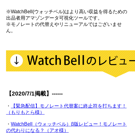
※WatchBell(ウォッチベル)はより高い収益を得るための
出品者用アマゾンデータ可視化ツールです。
※モノレートの代替えやリニューアルではございませ
ん。
【2020/7/1掲載】------
・
【緊急配信】モノレート代替案に終止符を打ちます！
（もりもとら様）
・
WatchBell（ウォッチベル）β版レビュー！モノレート
の代わりになる？（アオ様）