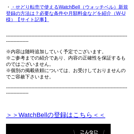
・
・せどり転売で使えるWatchBell（ウォッチベル）新規
登録の方法は？必要な条件や月額料金などを紹介（W-U
様）【サイト記事】
---------------------------------------------------------------------------------
---------------
※内容は随時追加していく予定でございます。
※ご参考までの紹介であり、内容の正確性を保証するも
のではございません。
※個別の掲載依頼については、お受けしておりませんの
でご容赦下さいませ。
---------------------------------------------------------------------------------
---------------
＞＞WatchBellの登録
はこちら＜＜