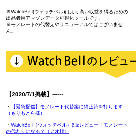
※WatchBell(ウォッチベル)はより高い収益を得るための
出品者用アマゾンデータ可視化ツールです。
※モノレートの代替えやリニューアルではございませ
ん。
【2020/7/1掲載】------
・
【緊急配信】モノレート代替案に終止符を打ちます！
（もりもとら様）
・
WatchBell（ウォッチベル）β版レビュー！モノレート
の代わりになる？（アオ様）