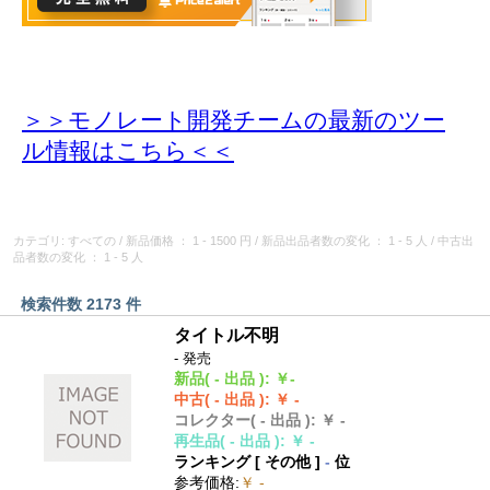
＞＞モノレート開発チームの最新のツー
ル情報
はこちら＜＜
カテゴリ: すべての
/
新品価格
： 1 - 1500 円
/
新品出品者数の変化
： 1 - 5 人
/
中古出
品者数の変化
： 1 - 5 人
検索件数 2173 件
タイトル不明
- 発売
新品
( - 出品 )
:
￥-
中古
( - 出品 )
:
￥ -
コレクター
( - 出品 )
:
￥ -
再生品
( - 出品 )
:
￥ -
ランキング [
その他
]
-
位
参考価格
:
￥ -