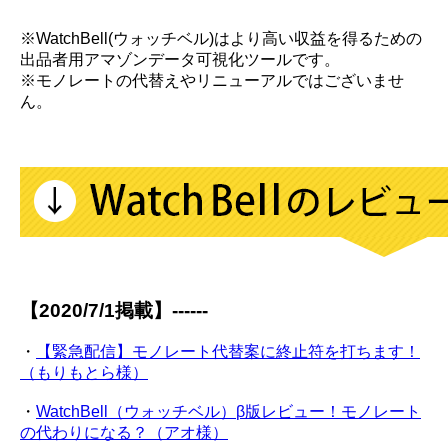
※WatchBell(ウォッチベル)はより高い収益を得るための
出品者用アマゾンデータ可視化ツールです。
※モノレートの代替えやリニューアルではございませ
ん。
【2020/7/1掲載】------
・
【緊急配信】モノレート代替案に終止符を打ちます！
（もりもとら様）
・
WatchBell（ウォッチベル）β版レビュー！モノレート
の代わりになる？（アオ様）