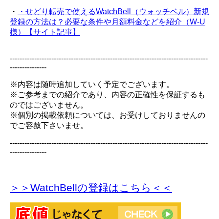
・
・せどり転売で使えるWatchBell（ウォッチベル）新規
登録の方法は？必要な条件や月額料金などを紹介（W-U
様）【サイト記事】
---------------------------------------------------------------------------------
---------------
※内容は随時追加していく予定でございます。
※ご参考までの紹介であり、内容の正確性を保証するも
のではございません。
※個別の掲載依頼については、お受けしておりませんの
でご容赦下さいませ。
---------------------------------------------------------------------------------
---------------
＞＞WatchBellの登録
はこちら＜＜