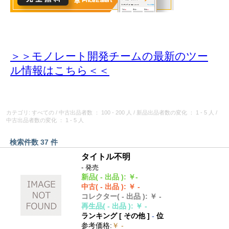
＞＞モノレート開発チームの最新のツー
ル情報
はこちら＜＜
カテゴリ: すべての
/
中古出品者数
： 100 - 200 人
/
新品出品者数の変化
： 1 - 5 人
/
中古出品者数の変化
： 1 - 5 人
検索件数 37 件
タイトル不明
- 発売
新品
( - 出品 )
:
￥-
中古
( - 出品 )
:
￥ -
コレクター
( - 出品 )
:
￥ -
再生品
( - 出品 )
:
￥ -
ランキング [
その他
]
-
位
参考価格
:
￥ -