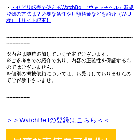
・
・せどり転売で使えるWatchBell（ウォッチベル）新規
登録の方法は？必要な条件や月額料金などを紹介（W-U
様）【サイト記事】
---------------------------------------------------------------------------------
---------------
※内容は随時追加していく予定でございます。
※ご参考までの紹介であり、内容の正確性を保証するも
のではございません。
※個別の掲載依頼については、お受けしておりませんの
でご容赦下さいませ。
---------------------------------------------------------------------------------
---------------
＞＞WatchBellの登録
はこちら＜＜