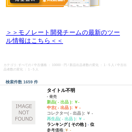
＞＞モノレート開発チームの最新のツー
ル情報
はこちら＜＜
カテゴリ: すべての
/
中古価格
： 10000 - 円
/
新品出品者数の変化
： 1 - 5 人
/
中古出
品者数の変化
： 1 - 5 人
検索件数 1659 件
タイトル不明
- 発売
新品
( - 出品 )
:
￥-
中古
( - 出品 )
:
￥ -
コレクター
( - 出品 )
:
￥ -
再生品
( - 出品 )
:
￥ -
ランキング [
その他
]
-
位
参考価格
:
￥ -