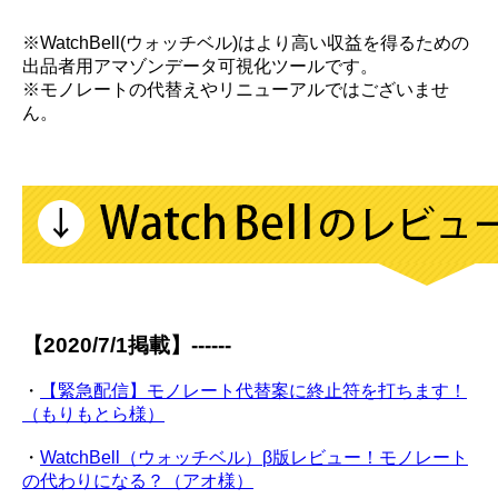
※WatchBell(ウォッチベル)はより高い収益を得るための
出品者用アマゾンデータ可視化ツールです。
※モノレートの代替えやリニューアルではございませ
ん。
【2020/7/1掲載】------
・
【緊急配信】モノレート代替案に終止符を打ちます！
（もりもとら様）
・
WatchBell（ウォッチベル）β版レビュー！モノレート
の代わりになる？（アオ様）