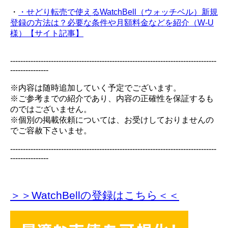
・
・せどり転売で使えるWatchBell（ウォッチベル）新規
登録の方法は？必要な条件や月額料金などを紹介（W-U
様）【サイト記事】
---------------------------------------------------------------------------------
---------------
※内容は随時追加していく予定でございます。
※ご参考までの紹介であり、内容の正確性を保証するも
のではございません。
※個別の掲載依頼については、お受けしておりませんの
でご容赦下さいませ。
---------------------------------------------------------------------------------
---------------
＞＞WatchBellの登録
はこちら＜＜