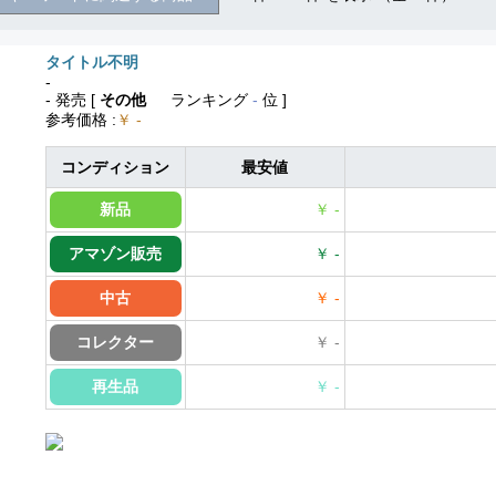
タイトル不明
-
- 発売
[
その他
ランキング
-
位 ]
参考価格
:
￥ -
コンディション
最安値
新品
￥ -
アマゾン販売
￥ -
中古
￥ -
コレクター
￥ -
再生品
￥ -