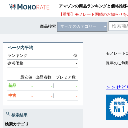
アマゾンの商品ランキングと価格推移
【重要】モノレート閉鎖のお知らせを
商品検索
ページ内平均
モノレートは
ランキング
-
位
長年のご利
参考価格
-
最安値
出品者数
プレミア数
新品
-
-
-
＞＞せど
中古
-
-
-
検索結果
検索カテゴリ