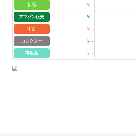
新品
￥ -
アマゾン販売
￥ -
中古
￥ -
コレクター
￥ -
再生品
￥ -