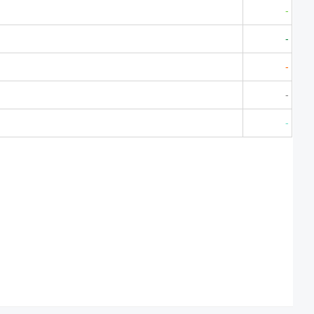
-
-
-
-
-