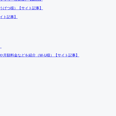
ふうげつ様）【サイト記事】
サイト記事】
）
件や月額料金などを紹介（W-U様）【サイト記事】