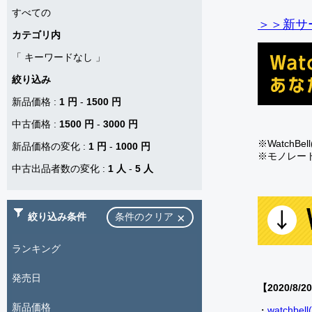
すべての
＞＞新サー
カテゴリ内
「
キーワードなし
」
絞り込み
新品価格
:
1 円
-
1500 円
中古価格
:
1500 円
-
3000 円
※Watch
新品価格の変化
:
1 円
-
1000 円
※モノレー
中古出品者数の変化
:
1 人
-
5 人
絞り込み条件
条件のクリア
ランキング
発売日
【2020/8/2
新品価格
・
watch