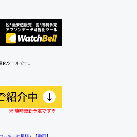
可視化ツールです。
!!（つっちー社長様）【動画】