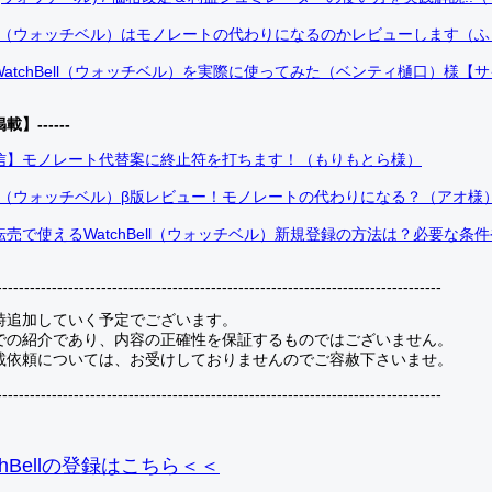
Bell（ウォッチベル）はモノレートの代わりになるのかレビューします（
atchBell（ウォッチベル）を実際に使ってみた（ベンティ樋口）様【
掲載】------
信】モノレート代替案に終止符を打ちます！（もりもとら様）
Bell（ウォッチベル）β版レビュー！モノレートの代わりになる？（アオ様
売で使えるWatchBell（ウォッチベル）新規登録の方法は？必要な条
---------------------------------------------------------------------------------
時追加していく予定でございます。
での紹介であり、内容の正確性を保証するものではございません。
載依頼については、お受けしておりませんのでご容赦下さいませ。
---------------------------------------------------------------------------------
hBellの登録
はこちら＜＜