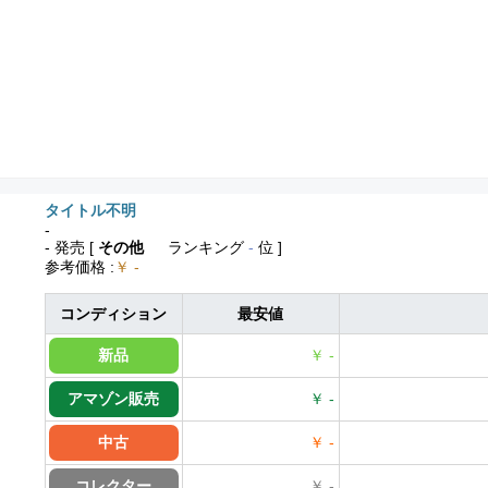
タイトル不明
-
- 発売
[
その他
ランキング
-
位 ]
参考価格
:
￥ -
コンディション
最安値
新品
￥ -
アマゾン販売
￥ -
中古
￥ -
コレクター
￥ -