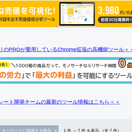
りのPROが愛用しているChrome拡張の高機能ツール＜
レート開発チームの最新のツール情報
はこちら＜＜
1
件 ～
7
件 を表示 （全
7
件）