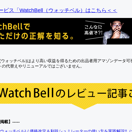
ビス「WatchBell（ウォッチベル）はこちら＜＜
Bell(ウォッチベル)はより高い収益を得るための出品者用アマゾンデータ
トの代替えやリニューアルではございません。
0掲載】-----
bell(ウォッチベル) / 価格改定＆利益シュミレーターの使い方を実践解説