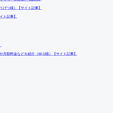
ふうげつ様）【サイト記事】
サイト記事】
）
件や月額料金などを紹介（W-U様）【サイト記事】