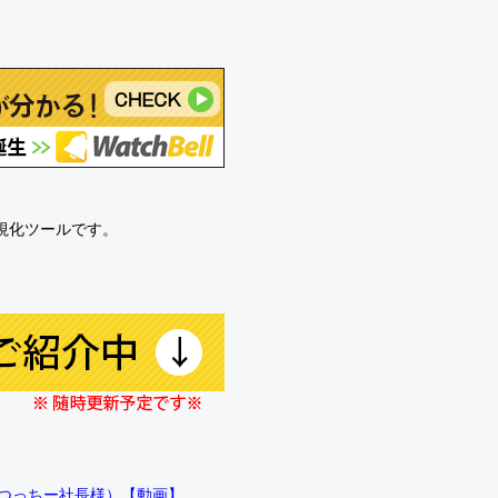
可視化ツールです。
!!（つっちー社長様）【動画】