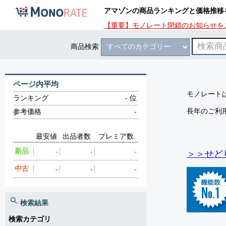
アマゾンの商品ランキングと価格推移
【重要】モノレート閉鎖のお知らせを
商品検索
ページ内平均
モノレートは
ランキング
-
位
長年のご利
参考価格
-
最安値
出品者数
プレミア数
新品
-
-
-
＞＞せど
中古
-
-
-
検索結果
検索カテゴリ