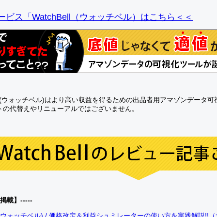
ビス「WatchBell（ウォッチベル）はこちら＜＜
Bell(ウォッチベル)はより高い収益を得るための出品者用アマゾンデータ
トの代替えやリニューアルではございません。
0掲載】-----
bell(ウォッチベル) / 価格改定＆利益シュミレーターの使い方を実践解説