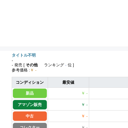
タイトル不明
-
- 発売
[
その他
ランキング
-
位 ]
参考価格
:
￥ -
コンディション
最安値
新品
￥ -
アマゾン販売
￥ -
中古
￥ -
コレクター
￥ -