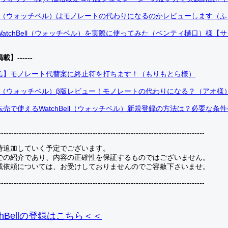
Bell（ウォッチベル）はモノレートの代わりになるのかレビューします（
atchBell（ウォッチベル）を実際に使ってみた（ベンティ樋口）様【
掲載】------
信】モノレート代替案に終止符を打ちます！（もりもとら様）
Bell（ウォッチベル）β版レビュー！モノレートの代わりになる？（アオ様
売で使えるWatchBell（ウォッチベル）新規登録の方法は？必要な条
---------------------------------------------------------------------------------
時追加していく予定でございます。
での紹介であり、内容の正確性を保証するものではございません。
載依頼については、お受けしておりませんのでご容赦下さいませ。
---------------------------------------------------------------------------------
hBellの登録
はこちら＜＜