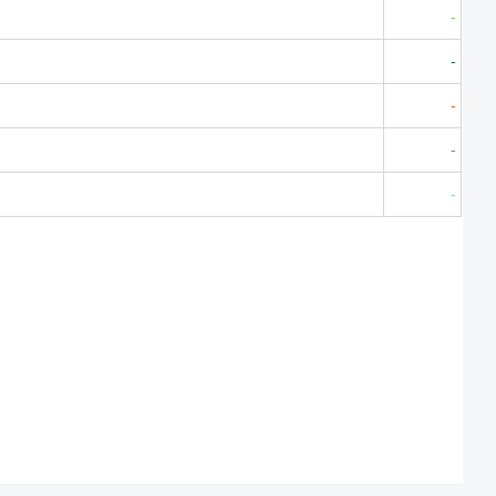
-
-
-
-
-