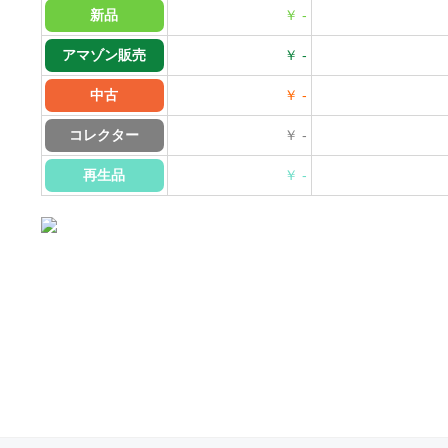
新品
￥ -
アマゾン販売
￥ -
中古
￥ -
コレクター
￥ -
再生品
￥ -