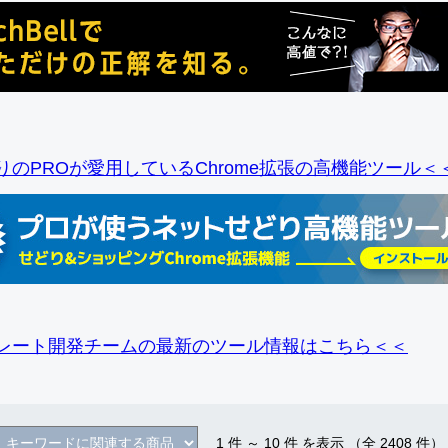
りのPROが愛用しているChrome拡張の高機能ツール＜
レート開発チームの最新のツール情報
はこちら＜＜
1
件 ～
10
件 を表示 （全
2408
件）