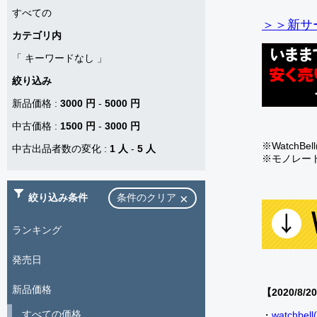
すべての
＞＞新サー
カテゴリ内
「
キーワードなし
」
絞り込み
新品価格
:
3000 円
-
5000 円
中古価格
:
1500 円
-
3000 円
※Watch
中古出品者数の変化
:
1 人
-
5 人
※モノレー
絞り込み条件
条件のクリア
ランキング
発売日
新品価格
【2020/8/2
すべての価格
・
watch