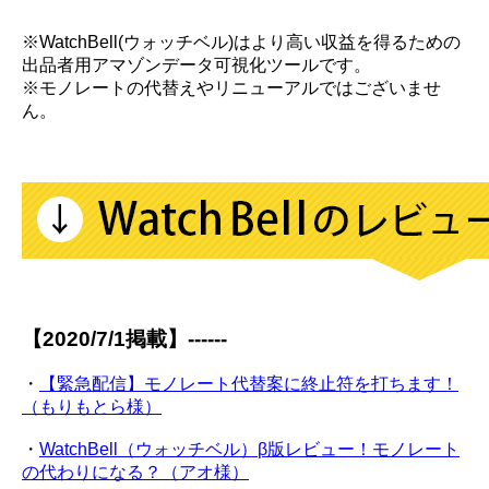
※WatchBell(ウォッチベル)はより高い収益を得るための
出品者用アマゾンデータ可視化ツールです。
※モノレートの代替えやリニューアルではございませ
ん。
【2020/7/1掲載】------
・
【緊急配信】モノレート代替案に終止符を打ちます！
（もりもとら様）
・
WatchBell（ウォッチベル）β版レビュー！モノレート
の代わりになる？（アオ様）