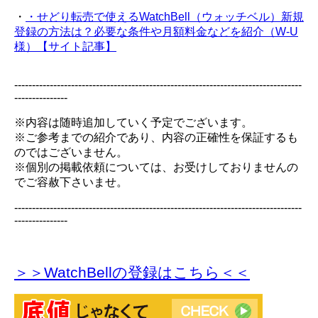
・
・せどり転売で使えるWatchBell（ウォッチベル）新規
登録の方法は？必要な条件や月額料金などを紹介（W-U
様）【サイト記事】
---------------------------------------------------------------------------------
---------------
※内容は随時追加していく予定でございます。
※ご参考までの紹介であり、内容の正確性を保証するも
のではございません。
※個別の掲載依頼については、お受けしておりませんの
でご容赦下さいませ。
---------------------------------------------------------------------------------
---------------
＞＞WatchBellの登録
はこちら＜＜