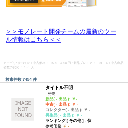
＞＞モノレート開発チームの最新のツー
ル情報
はこちら＜＜
カテゴリ: すべての
/
中古価格
： 1500 - 3000 円
/
新品プレミア
： 101 - ％
/
中古出品
者数の変化
： 1 - 5 人
検索件数 7454 件
タイトル不明
- 発売
新品
( - 出品 )
:
￥-
中古
( - 出品 )
:
￥ -
コレクター
( - 出品 )
:
￥ -
再生品
( - 出品 )
:
￥ -
ランキング [
その他
]
-
位
参考価格
:
￥ -