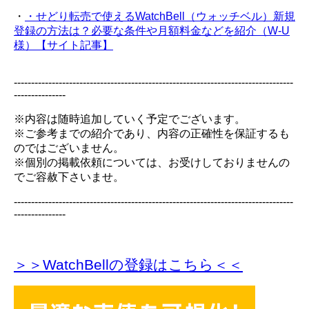
・
・せどり転売で使えるWatchBell（ウォッチベル）新規
登録の方法は？必要な条件や月額料金などを紹介（W-U
様）【サイト記事】
---------------------------------------------------------------------------------
---------------
※内容は随時追加していく予定でございます。
※ご参考までの紹介であり、内容の正確性を保証するも
のではございません。
※個別の掲載依頼については、お受けしておりませんの
でご容赦下さいませ。
---------------------------------------------------------------------------------
---------------
＞＞WatchBellの登録
はこちら＜＜