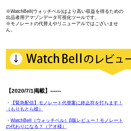
※WatchBell(ウォッチベル)はより高い収益を得るための
出品者用アマゾンデータ可視化ツールです。
※モノレートの代替えやリニューアルではございませ
ん。
【2020/7/1掲載】------
・
【緊急配信】モノレート代替案に終止符を打ちます！
（もりもとら様）
・
WatchBell（ウォッチベル）β版レビュー！モノレート
の代わりになる？（アオ様）