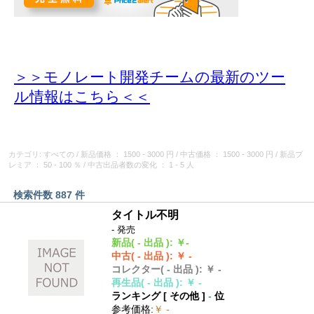
＞＞モノレート開発チームの最新のツー
ル情報
はこちら＜＜
カテゴリ: すべての
/
新品価格
： 1500 - 3000 円
/
中古価格
： 1500 - 3000 円
/
新品プ
レミア
： 50 - 100 ％
/
中古出品者数の変化
： 1 - 5 人
検索件数 887 件
タイトル不明
- 発売
新品
( - 出品 )
:
￥-
中古
( - 出品 )
:
￥ -
コレクター
( - 出品 )
:
￥ -
再生品
( - 出品 )
:
￥ -
ランキング [
その他
]
-
位
参考価格
:
￥ -