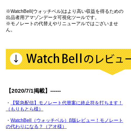
※WatchBell(ウォッチベル)はより高い収益を得るための
出品者用アマゾンデータ可視化ツールです。
※モノレートの代替えやリニューアルではございませ
ん。
【2020/7/1掲載】------
・
【緊急配信】モノレート代替案に終止符を打ちます！
（もりもとら様）
・
WatchBell（ウォッチベル）β版レビュー！モノレート
の代わりになる？（アオ様）