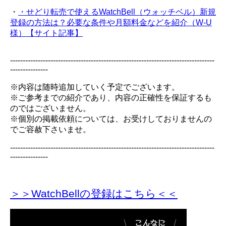
・
・せどり転売で使えるWatchBell（ウォッチベル）新規
登録の方法は？必要な条件や月額料金などを紹介（W-U
様）【サイト記事】
---------------------------------------------------------------------------------
---------------
※内容は随時追加していく予定でございます。
※ご参考までの紹介であり、内容の正確性を保証するも
のではございません。
※個別の掲載依頼については、お受けしておりませんの
でご容赦下さいませ。
---------------------------------------------------------------------------------
---------------
＞＞WatchBellの登録
はこちら＜＜