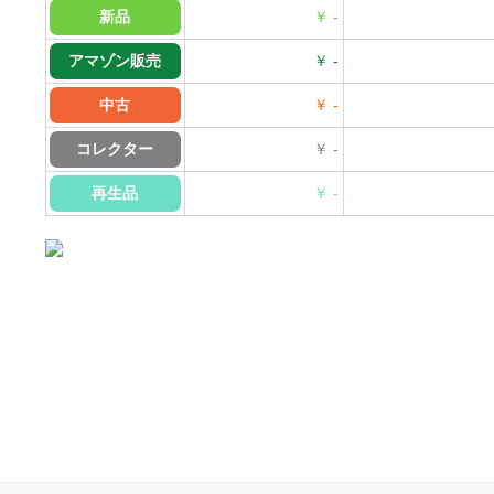
新品
￥ -
アマゾン販売
￥ -
中古
￥ -
コレクター
￥ -
再生品
￥ -