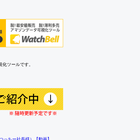
可視化ツールです。
!!（つっちー社長様）【動画】