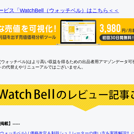
ビス「WatchBell（ウォッチベル）はこちら＜＜
Bell(ウォッチベル)はより高い収益を得るための出品者用アマゾンデータ
トの代替えやリニューアルではございません。
0掲載】-----
bell(ウォッチベル) / 価格改定＆利益シュミレーターの使い方を実践解説