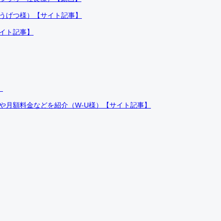
ふうげつ様）【サイト記事】
サイト記事】
）
件や月額料金などを紹介（W-U様）【サイト記事】