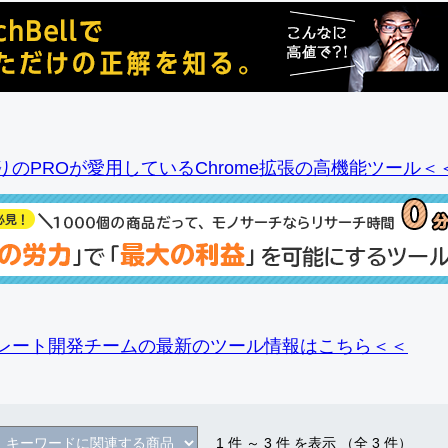
りのPROが愛用しているChrome拡張の高機能ツール＜
レート開発チームの最新のツール情報
はこちら＜＜
1
件 ～
3
件 を表示 （全
3
件）