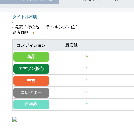
タイトル不明
-
- 発売
[
その他
ランキング
-
位 ]
参考価格
:
￥ -
コンディション
最安値
新品
￥ -
アマゾン販売
￥ -
中古
￥ -
コレクター
￥ -
再生品
￥ -