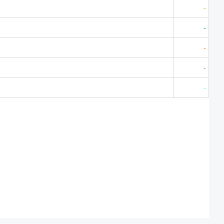
-
-
-
-
-