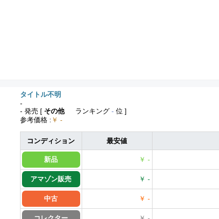
タイトル不明
-
- 発売
[
その他
ランキング
-
位 ]
参考価格
:
￥ -
コンディション
最安値
新品
￥ -
アマゾン販売
￥ -
中古
￥ -
コレクター
￥ -