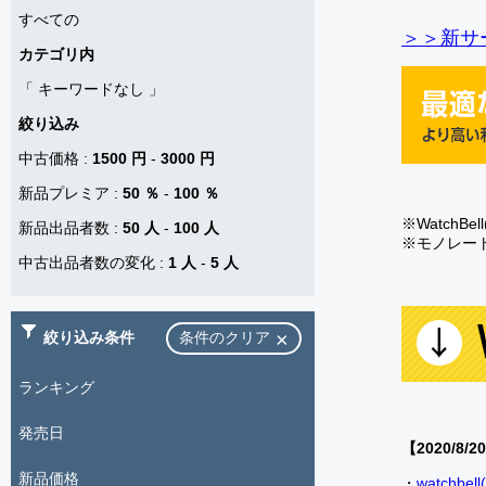
すべての
＞＞新サー
カテゴリ内
「
キーワードなし
」
絞り込み
中古価格
:
1500 円
-
3000 円
新品プレミア
:
50 ％
-
100 ％
※Watch
新品出品者数
:
50 人
-
100 人
※モノレー
中古出品者数の変化
:
1 人
-
5 人
絞り込み条件
条件のクリア
ランキング
発売日
【2020/8/2
新品価格
・
watch