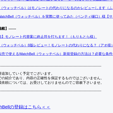
Bell（ウォッチベル）はモノレートの代わりになるのかレビューします（
atchBell（ウォッチベル）を実際に使ってみた（ベンティ樋口）様【
掲載】------
信】モノレート代替案に終止符を打ちます！（もりもとら様）
Bell（ウォッチベル）β版レビュー！モノレートの代わりになる？（アオ様
売で使えるWatchBell（ウォッチベル）新規登録の方法は？必要な条
---------------------------------------------------------------------------------
時追加していく予定でございます。
での紹介であり、内容の正確性を保証するものではございません。
載依頼については、お受けしておりませんのでご容赦下さいませ。
---------------------------------------------------------------------------------
hBellの登録
はこちら＜＜