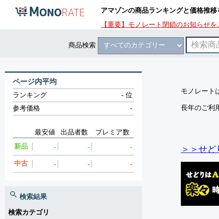
アマゾンの商品ランキングと価格推移
【重要】モノレート閉鎖のお知らせを
商品検索
ページ内平均
モノレートは
ランキング
-
位
長年のご利
参考価格
-
最安値
出品者数
プレミア数
新品
-
-
-
＞＞せど
中古
-
-
-
検索結果
検索カテゴリ