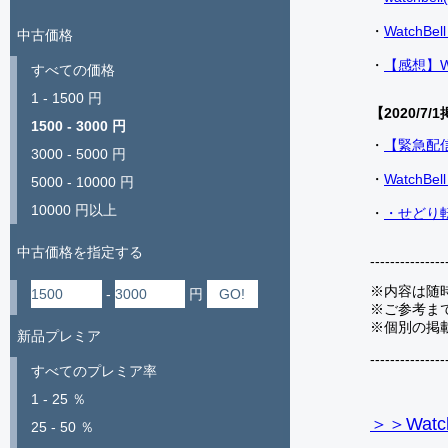
・
Watch
中古価格
・
【感想】W
すべての価格
1 - 1500 円
【2020/7/1
1500 - 3000 円
・
【緊急配
3000 - 5000 円
・
Watch
5000 - 10000 円
10000 円以上
・
・せどり転
中古価格を指定する
---------------
※内容は随
-
円
※ご参考ま
※個別の掲
新品プレミア
---------------
すべてのプレミア率
1 - 25 ％
＞＞Watc
25 - 50 ％