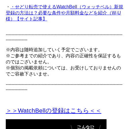
・
・せどり転売で使えるWatchBell（ウォッチベル）新規
登録の方法は？必要な条件や月額料金などを紹介（W-U
様）【サイト記事】
---------------------------------------------------------------------------------
---------------
※内容は随時追加していく予定でございます。
※ご参考までの紹介であり、内容の正確性を保証するも
のではございません。
※個別の掲載依頼については、お受けしておりませんの
でご容赦下さいませ。
---------------------------------------------------------------------------------
---------------
＞＞WatchBellの登録
はこちら＜＜