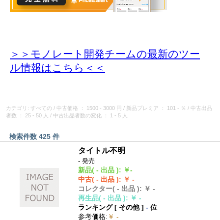
＞＞モノレート開発チームの最新のツー
ル情報
はこちら＜＜
カテゴリ: すべての
/
中古価格
： 1500 - 3000 円
/
新品プレミア
： 101 - ％
/
中古出品
者数
： 25 - 50 人
/
中古出品者数の変化
： 1 - 5 人
検索件数 425 件
タイトル不明
- 発売
新品
( - 出品 )
:
￥-
中古
( - 出品 )
:
￥ -
コレクター
( - 出品 )
:
￥ -
再生品
( - 出品 )
:
￥ -
ランキング [
その他
]
-
位
参考価格
:
￥ -