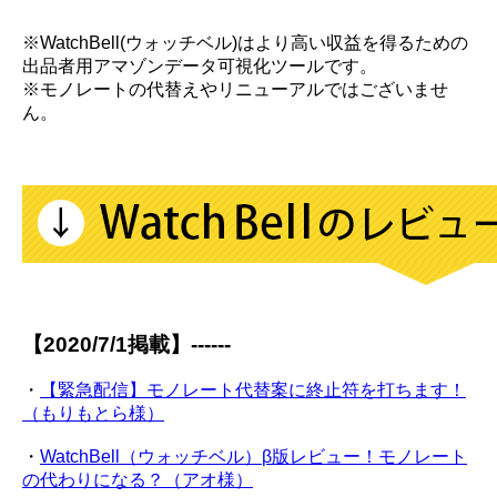
※WatchBell(ウォッチベル)はより高い収益を得るための
出品者用アマゾンデータ可視化ツールです。
※モノレートの代替えやリニューアルではございませ
ん。
【2020/7/1掲載】------
・
【緊急配信】モノレート代替案に終止符を打ちます！
（もりもとら様）
・
WatchBell（ウォッチベル）β版レビュー！モノレート
の代わりになる？（アオ様）