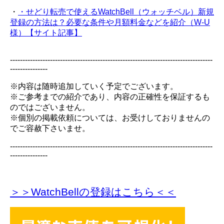
・
・せどり転売で使えるWatchBell（ウォッチベル）新規
登録の方法は？必要な条件や月額料金などを紹介（W-U
様）【サイト記事】
---------------------------------------------------------------------------------
---------------
※内容は随時追加していく予定でございます。
※ご参考までの紹介であり、内容の正確性を保証するも
のではございません。
※個別の掲載依頼については、お受けしておりませんの
でご容赦下さいませ。
---------------------------------------------------------------------------------
---------------
＞＞WatchBellの登録
はこちら＜＜