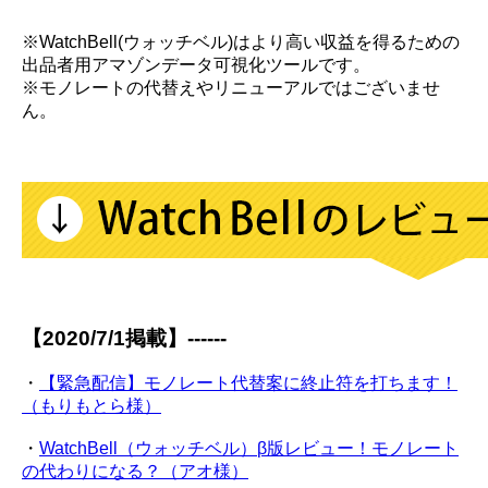
※WatchBell(ウォッチベル)はより高い収益を得るための
出品者用アマゾンデータ可視化ツールです。
※モノレートの代替えやリニューアルではございませ
ん。
【2020/7/1掲載】------
・
【緊急配信】モノレート代替案に終止符を打ちます！
（もりもとら様）
・
WatchBell（ウォッチベル）β版レビュー！モノレート
の代わりになる？（アオ様）