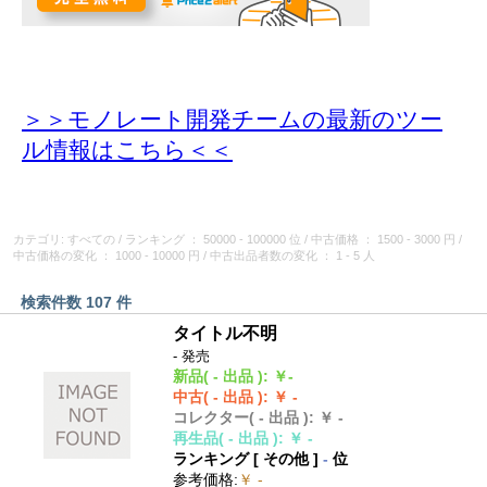
＞＞モノレート開発チームの最新のツー
ル情報
はこちら＜＜
カテゴリ: すべての
/
ランキング
： 50000 - 100000 位
/
中古価格
： 1500 - 3000 円
/
中古価格の変化
： 1000 - 10000 円
/
中古出品者数の変化
： 1 - 5 人
検索件数 107 件
タイトル不明
- 発売
新品
( - 出品 )
:
￥-
中古
( - 出品 )
:
￥ -
コレクター
( - 出品 )
:
￥ -
再生品
( - 出品 )
:
￥ -
ランキング [
その他
]
-
位
参考価格
:
￥ -