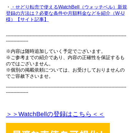
・
・せどり転売で使えるWatchBell（ウォッチベル）新規
登録の方法は？必要な条件や月額料金などを紹介（W-U
様）【サイト記事】
---------------------------------------------------------------------------------
---------------
※内容は随時追加していく予定でございます。
※ご参考までの紹介であり、内容の正確性を保証するも
のではございません。
※個別の掲載依頼については、お受けしておりませんの
でご容赦下さいませ。
---------------------------------------------------------------------------------
---------------
＞＞WatchBellの登録
はこちら＜＜