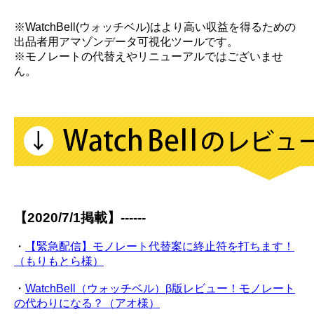
※WatchBell(ウォッチベル)はより高い収益を得るための
出品者用アマゾンデータ可視化ツールです。
※モノレートの代替えやリニューアルではございませ
ん。
【2020/7/1掲載】------
・
【緊急配信】モノレート代替案に終止符を打ちます！
（もりもとら様）
・
WatchBell（ウォッチベル）β版レビュー！モノレート
の代わりになる？（アオ様）