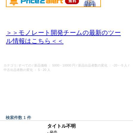
＞＞モノレート開発チームの最新のツー
ル情報
はこちら＜＜
カテゴリ: すべての
/
新品価格
： 5000 - 10000 円
/
新品出品者数の変化
： -20 - -5 人
/
中古出品者数の変化
： 5 - 20 人
検索件数 1 件
タイトル不明
- 発売