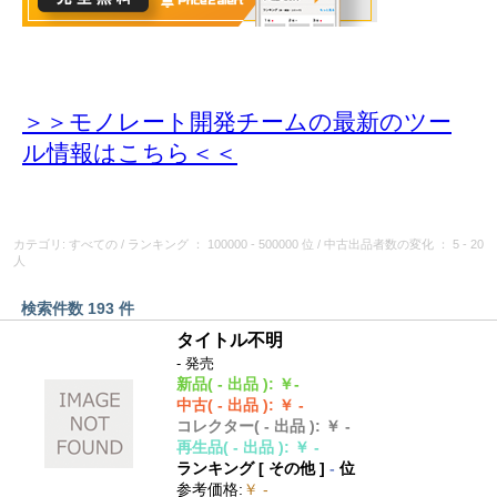
＞＞モノレート開発チームの最新のツー
ル情報
はこちら＜＜
カテゴリ: すべての
/
ランキング
： 100000 - 500000 位
/
中古出品者数の変化
： 5 - 20
人
検索件数 193 件
タイトル不明
- 発売
新品
( - 出品 )
:
￥-
中古
( - 出品 )
:
￥ -
コレクター
( - 出品 )
:
￥ -
再生品
( - 出品 )
:
￥ -
ランキング [
その他
]
-
位
参考価格
:
￥ -