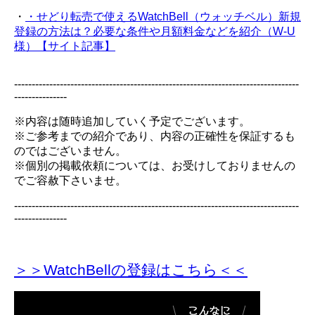
・
・せどり転売で使えるWatchBell（ウォッチベル）新規
登録の方法は？必要な条件や月額料金などを紹介（W-U
様）【サイト記事】
---------------------------------------------------------------------------------
---------------
※内容は随時追加していく予定でございます。
※ご参考までの紹介であり、内容の正確性を保証するも
のではございません。
※個別の掲載依頼については、お受けしておりませんの
でご容赦下さいませ。
---------------------------------------------------------------------------------
---------------
＞＞WatchBellの登録
はこちら＜＜