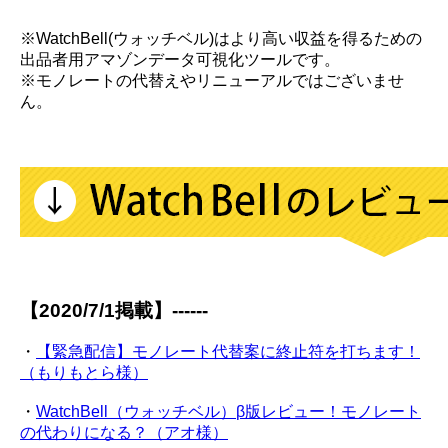
※WatchBell(ウォッチベル)はより高い収益を得るための
出品者用アマゾンデータ可視化ツールです。
※モノレートの代替えやリニューアルではございませ
ん。
【2020/7/1掲載】------
・
【緊急配信】モノレート代替案に終止符を打ちます！
（もりもとら様）
・
WatchBell（ウォッチベル）β版レビュー！モノレート
の代わりになる？（アオ様）