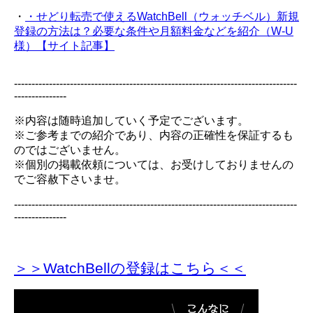
・
・せどり転売で使えるWatchBell（ウォッチベル）新規
登録の方法は？必要な条件や月額料金などを紹介（W-U
様）【サイト記事】
---------------------------------------------------------------------------------
---------------
※内容は随時追加していく予定でございます。
※ご参考までの紹介であり、内容の正確性を保証するも
のではございません。
※個別の掲載依頼については、お受けしておりませんの
でご容赦下さいませ。
---------------------------------------------------------------------------------
---------------
＞＞WatchBellの登録
はこちら＜＜