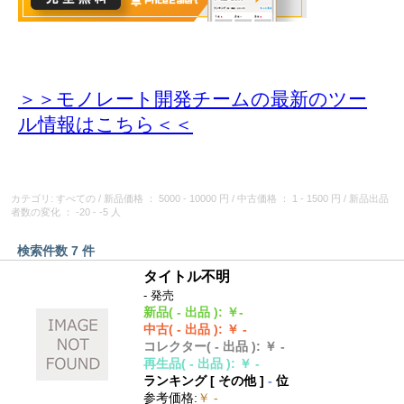
＞＞モノレート開発チームの最新のツー
ル情報
はこちら＜＜
カテゴリ: すべての
/
新品価格
： 5000 - 10000 円
/
中古価格
： 1 - 1500 円
/
新品出品
者数の変化
： -20 - -5 人
検索件数 7 件
タイトル不明
- 発売
新品
( - 出品 )
:
￥-
中古
( - 出品 )
:
￥ -
コレクター
( - 出品 )
:
￥ -
再生品
( - 出品 )
:
￥ -
ランキング [
その他
]
-
位
参考価格
:
￥ -