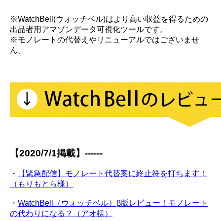
※WatchBell(ウォッチベル)はより高い収益を得るための
出品者用アマゾンデータ可視化ツールです。
※モノレートの代替えやリニューアルではございませ
ん。
【2020/7/1掲載】------
・
【緊急配信】モノレート代替案に終止符を打ちます！
（もりもとら様）
・
WatchBell（ウォッチベル）β版レビュー！モノレート
の代わりになる？（アオ様）