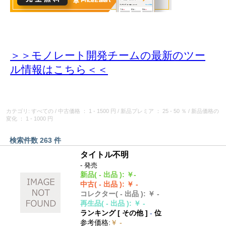
＞＞モノレート開発チームの最新のツー
ル情報
はこちら＜＜
カテゴリ: すべての
/
中古価格
： 1 - 1500 円
/
新品プレミア
： 25 - 50 ％
/
新品価格の
変化
： 1 - 1000 円
検索件数 263 件
タイトル不明
- 発売
新品
( - 出品 )
:
￥-
中古
( - 出品 )
:
￥ -
コレクター
( - 出品 )
:
￥ -
再生品
( - 出品 )
:
￥ -
ランキング [
その他
]
-
位
参考価格
:
￥ -