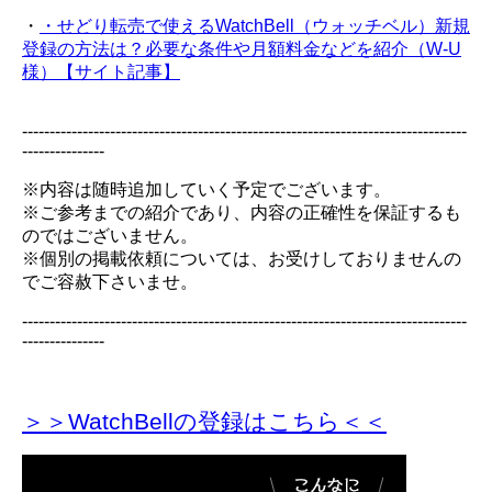
・
・せどり転売で使えるWatchBell（ウォッチベル）新規
登録の方法は？必要な条件や月額料金などを紹介（W-U
様）【サイト記事】
---------------------------------------------------------------------------------
---------------
※内容は随時追加していく予定でございます。
※ご参考までの紹介であり、内容の正確性を保証するも
のではございません。
※個別の掲載依頼については、お受けしておりませんの
でご容赦下さいませ。
---------------------------------------------------------------------------------
---------------
＞＞WatchBellの登録
はこちら＜＜