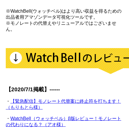
※WatchBell(ウォッチベル)はより高い収益を得るための
出品者用アマゾンデータ可視化ツールです。
※モノレートの代替えやリニューアルではございませ
ん。
【2020/7/1掲載】------
・
【緊急配信】モノレート代替案に終止符を打ちます！
（もりもとら様）
・
WatchBell（ウォッチベル）β版レビュー！モノレート
の代わりになる？（アオ様）