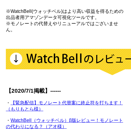
※WatchBell(ウォッチベル)はより高い収益を得るための
出品者用アマゾンデータ可視化ツールです。
※モノレートの代替えやリニューアルではございませ
ん。
【2020/7/1掲載】------
・
【緊急配信】モノレート代替案に終止符を打ちます！
（もりもとら様）
・
WatchBell（ウォッチベル）β版レビュー！モノレート
の代わりになる？（アオ様）