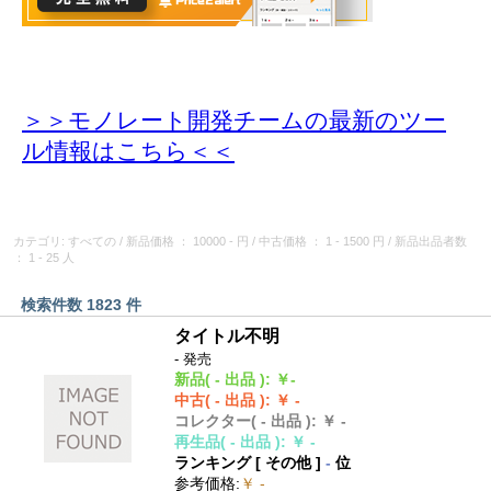
＞＞モノレート開発チームの最新のツー
ル情報
はこちら＜＜
カテゴリ: すべての
/
新品価格
： 10000 - 円
/
中古価格
： 1 - 1500 円
/
新品出品者数
： 1 - 25 人
検索件数 1823 件
タイトル不明
- 発売
新品
( - 出品 )
:
￥-
中古
( - 出品 )
:
￥ -
コレクター
( - 出品 )
:
￥ -
再生品
( - 出品 )
:
￥ -
ランキング [
その他
]
-
位
参考価格
:
￥ -