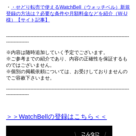
・
・せどり転売で使えるWatchBell（ウォッチベル）新規
登録の方法は？必要な条件や月額料金などを紹介（W-U
様）【サイト記事】
---------------------------------------------------------------------------------
---------------
※内容は随時追加していく予定でございます。
※ご参考までの紹介であり、内容の正確性を保証するも
のではございません。
※個別の掲載依頼については、お受けしておりませんの
でご容赦下さいませ。
---------------------------------------------------------------------------------
---------------
＞＞WatchBellの登録
はこちら＜＜